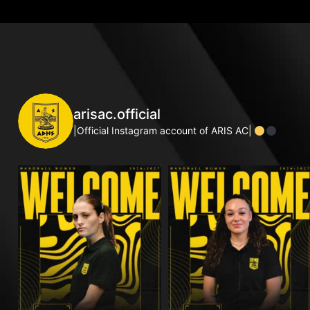
arisac.official
|Official Instagram account of ARIS AC|