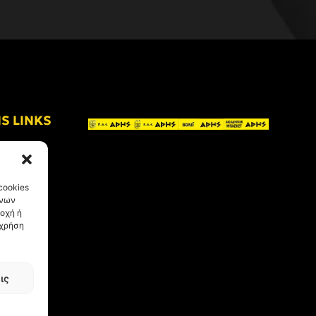
IS LINKS
cookies
ένων
οχή ή
 χρήση
ις
eative Kind
.