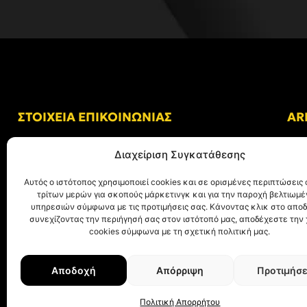
ΣΤΟΙΧΕΙΑ ΕΠΙΚΟΙΝΩΝΙΑΣ
AR
Δ/νση: Γήπεδο “Κλεάνθης Βικελίδης”
Διαχείριση Συγκατάθεσης
Αλκμήνης 69, Χαριλάου
Τ.Κ. 54249 Θεσσαλονίκη
Αυτός ο ιστότοπος χρησιμοποιεί cookies και σε ορισμένες περιπτώσεις 
τρίτων μερών για σκοπούς μάρκετινγκ και για την παροχή βελτιωμ
Tηλ. Επικοινωνίας:
+30 (2310) 305 402
υπηρεσιών σύμφωνα με τις προτιμήσεις σας. Κάνοντας κλικ στο αποδ
συνεχίζοντας την περιήγησή σας στον ιστότοπό μας, αποδέχεστε την
E-mail:
info@aris.gr
cookies σύμφωνα με τη σχετική πολιτική μας.
Αποδοχή
Απόρριψη
Προτιμήσε
© ΑΡΗΣ Α.Σ. All rights reserved.
Web design & development with ❤︎ by
Cr
Πολιτική Απορρήτου