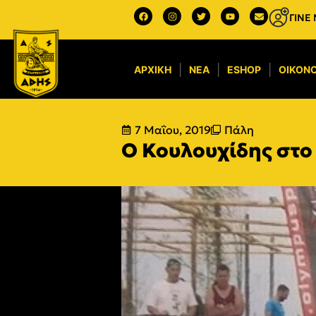
ΓΙΝΕ
ΑΡΧΙΚΉ
ΝΈΑ
ESHOP
ΟΙΚΟΝΟ
7 Μαΐου, 2019
Πάλη
Ο Κουλουχίδης στο