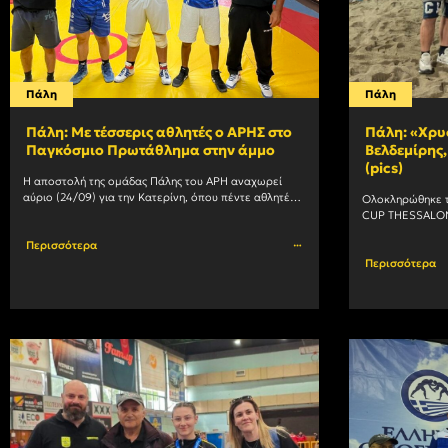
Πάλη
Πάλη
Πάλη: Με τέσσερις αθλητές ο ΑΡΗΣ στο
Πάλη: «Χρυ
Παγκόσμιο Πρωτάθλημα στην άμμο
Βελδεμίρης,
(pics)
Η αποστολή της ομάδας Πάλης του ΑΡΗ αναχωρεί 
αύριο (24/09) για την Κατερίνη, όπου πέντε αθλητές 
Ολοκληρώθηκε 
θα εκπροσωπήσουν τον σύλλογό μας στο Παγκόσμιο 
CUP THESSALONI
Πρωτάθλημα στην				
Αριστοτέλους, μ
Περισσότερα
Περισσότερα