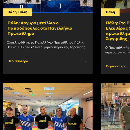
Πάλη
,
Πάλη
Πάλη
Πάλη: Αργυρό μετάλλιο ο
Πάλη: Στο 
Παπαδόπουλος στο Πανελλήνιο
Ελευθέρας 
Πρωτάθλημα
πρωταθλητή
Σιγγιρίδης
Ολοκληρώθηκε το Πανελλήνιο Πρωτάθλημα Πάλης 
U11 και U13 στο κλειστό γυμναστήριο της Καρδίτσας. 
Ο Πρωταθλητής 
Ο αθλητής του Α.Σ. ΑΡΗΣ, Στέργιος Παπαδόπουλος, 
σήμερα για το Ν
κατέκτησε τη δεύτερη θέση και				
συμμετάσχει στ
Περισσότερα
Περισσότερα