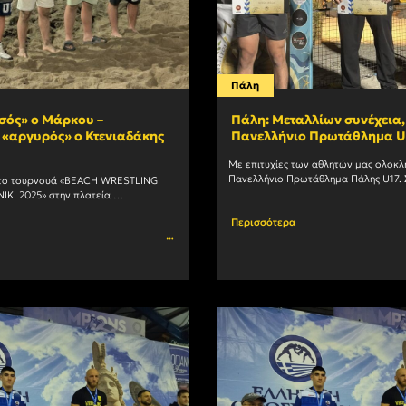
Πάλη
σός» ο Μάρκου –
Πάλη: Μεταλλίων συνέχεια,
 «αργυρός» ο Κτενιαδάκης
Πανελλήνιο Πρωτάθλημα U1
Με επιτυχίες των αθλητών μας ολοκλ
Πανελλήνιο Πρωτάθλημα Πάλης U17. Σ
το τουρνουά «BEACH WRESTLING 
των 60 κιλών, τη 2η θέση και το αργυ
KI 2025» στην πλατεία 
κατέκτησε ο				
ε επιτυχίες των αθλητών U17 του 
Περισσότερα
τμήματος Πάλης του Α.Σ. ΑΡΗΣ. Ο σύλλογός μας				