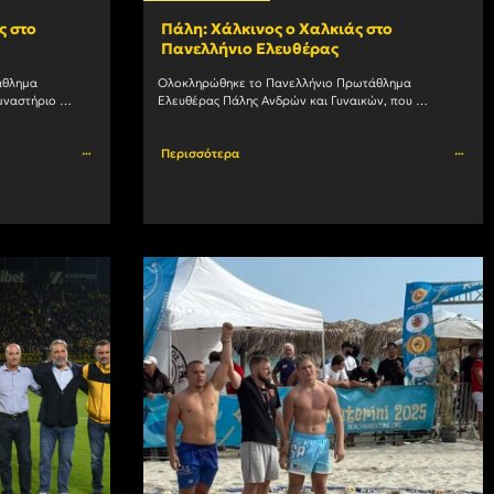
ς στο
Πάλη: Χάλκινος ο Χαλκιάς στο
Πανελλήνιο Ελευθέρας
θλημα 
Ολοκληρώθηκε το Πανελλήνιο Πρωτάθλημα 
μναστήριο 
Ελευθέρας Πάλης Ανδρών και Γυναικών, που 
λητές του ΑΡΗ 
πραγματοποιήθηκε στο Ωραιόκαστρο Θεσσαλονίκης. 
πέτυχαν σημαντικές διακρίσεις. Στα 60 κιλά ο				
Ο Αρης πήρε μέρος με επτά αθλητές. Στα 92 κιλά ο				
Περισσότερα