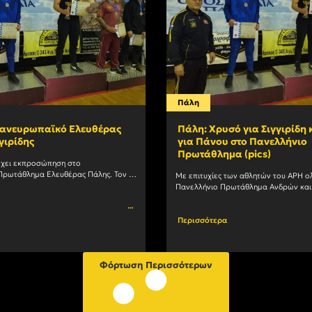
Πάλη
Πανευρωπαϊκό Ελευθέρας
Πάλη: Χρυσό για Σιγγιρίδη
γιρίδης
για Πάνου στο Πανελλήνιο
Πρωτάθλημα (pics)
έχει εκπροσώπηση στο 
ρωτάθλημα Ελευθέρας Πάλης. Τον 
Με επιτυχίες των αθλητών του ΑΡΗ ο
ροσωπήσει ο πρωταθλητής μας, 
Πανελλήνιο Πρωτάθλημα Ανδρών και 
Θόδωρος Σιγγιρίδης στα 86 κιλά. Ο Σιγγιρίδης				
Ελευθέρας Πάλης, το οποίο διεξήχθη σ
Περισσότερα
Φόρτωση Περισσότερων