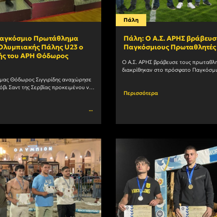
Πάλη
Παγκόσμιο Πρωτάθλημα
Πάλη: Ο Α.Σ. ΑΡΗΣ βράβευσ
Ολυμπιακής Πάλης U23 ο
Παγκόσμιους Πρωταθλητές 
ς του ΑΡΗ Θόδωρος
Ο Α.Σ. ΑΡΗΣ βράβευσε τους πρωταθλη
διακρίθηκαν στο πρόσφατο Παγκόσμ
Beach Wrestling, στην Κατερίνη, στο 
μας Θόδωρος Σιγγιρίδης αναχώρησε 
ποδοσφ
όβι Σαντ της Σερβίας προκειμένου να 
Περισσότερα
ο Παγκόσμιο Πρωτάθλημα Ελευθέρας 
Ολυμπιακής Πάλης U23. Ο Σιγγιρίδης				