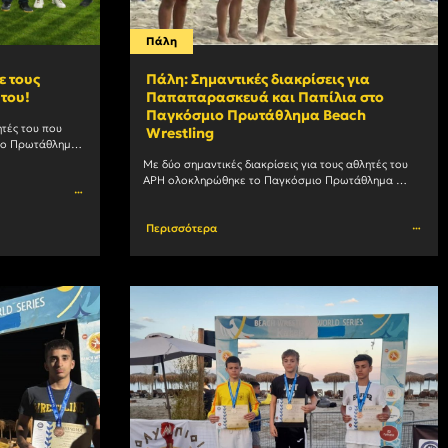
Πάλη
ε τους
Πάλη: Σημαντικές διακρίσεις για
του!
Παπαπαρασκευά και Παπίλια στο
Παγκόσμιο Πρωτάθλημα Beach
τές του που 
Wrestling
ιο Πρωτάθλημα 
ημίχρονο του 
Με δύο σημαντικές διακρίσεις για τους αθλητές του 
αιρικού αγώνα του ΑΡΗ με				
ΑΡΗ ολοκληρώθηκε το Παγκόσμιο Πρωτάθλημα 
Beach Wrestling, στην Κατερίνη. Ο Μάξιμος 
Παπαπαρασκευάς τερμάτισε πέμπτος στον κόσμο, 
Περισσότερα
στην				