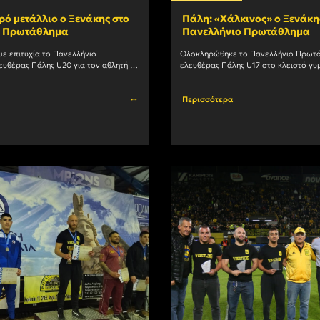
ό μετάλλιο ο Ξενάκης στο
Πάλη: «Χάλκινος» ο Ξενάκη
ο Πρωτάθλημα
Πανελλήνιο Πρωτάθλημα
 επιτυχία το Πανελλήνιο 
Ολοκληρώθηκε το Πανελλήνιο Πρωτά
υθέρας Πάλης U20 για τον αθλητή 
ελευθέρας Πάλης U17 στο κλειστό γυ
ς Χρήστο Ξενάκη. Ο Ξενάκης στην 
βαρέων αθλημάτων στη Λάρισα. Οι αθ
κατηγορία των 61 κιλών πήρε				
Περισσότερα