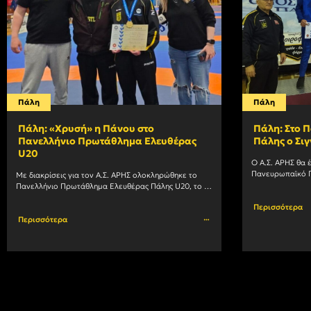
Πάλη
Πάλη
Πάλη: «Χρυσή» η Πάνου στο
Πάλη: Στο 
Πανελλήνιο Πρωτάθλημα Ελευθέρας
Πάλης ο Σιγ
U20
Ο Α.Σ. ΑΡΗΣ θα 
Πανευρωπαϊκό Π
Με διακρίσεις για τον Α.Σ. ΑΡΗΣ ολοκληρώθηκε το 
σύλλογο θα εκπ
Πανελλήνιο Πρωτάθλημα Ελευθέρας Πάλης U20, το 
οποίο διεξήχθη στο κλειστό γυμναστήριο των 
Περισσότερα
Σερρών. Η Ευρύκλεια Πάνου κατέκτησε				
Περισσότερα