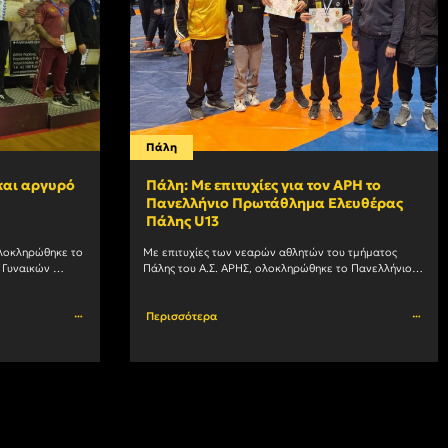
Πάλη
 και αργυρό
Πάλη: Με επιτυχίες για τον ΑΡΗ το
Πανελλήνιο Πρωτάθλημα Ελευθέρας
Πάλης U13
λοκληρώθηκε το 
Με επιτυχίες των νεαρών αθλητών του τμήματος 
Γυναικών 
Πάλης του Α.Σ. ΑΡΗΣ, ολοκληρώθηκε το Πανελλήνιο 
το κλειστό 
Πρωτάθλημα Ελευθέρας Πάλης U13 στο κλειστό 
γυμναστήριο των Τρικάλων. Συγκεκριμένα, στα				
γυμναστήριο του Τυρνάβου. Στα 43				
Περισσότερα