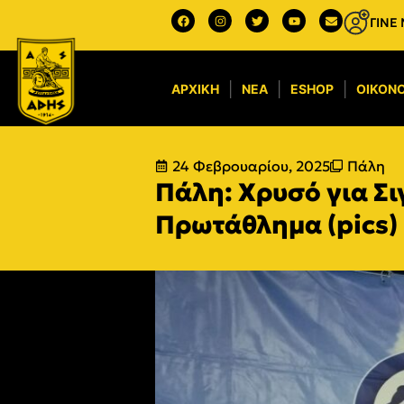
ΓΙΝΕ
ΑΡΧΙΚΉ
ΝΈΑ
ESHOP
ΟΙΚΟΝΟ
24 Φεβρουαρίου, 2025
Πάλη
Πάλη: Χρυσό για Σι
Πρωτάθλημα (pics)