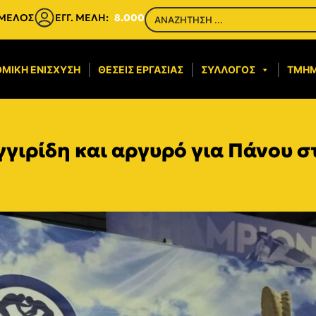
 ΜΕΛΟΣ
ΕΓΓ. ΜΕΛΗ:
8.000
ΜΙΚΉ ΕΝΊΣΧΥΣΗ​
ΘΈΣΕΙΣ ΕΡΓΑΣΊΑΣ
ΣΎΛΛΟΓΟΣ
ΤΜΉ
γγιρίδη και αργυρό για Πάνου 