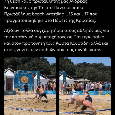
7η θέση και ο πρωταθλητής μας Ανδρέας
Κτενιαδάκης την 11η στο Πανευρωπαϊκό
Πρωτάθλημα beach wrestling U15 και U17 που
πραγματοποιήθηκε στο Πόρετς της Κροατίας.
Αξίζουν πολλά συγχαρητήρια στους αθλητές μας για
την παρθενική συμμετοχή τους σε Πανευρωπαϊκό
και στον προπονητή τους Κώστα Κουρτίδη, αλλά και
στους γονείς των παιδιών που τους συνόδευσαν.