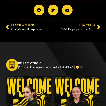
ΠΡΟΗΓΟΎΜΕΝΟ
ΕΠΌΜΕΝΟ
Κολύμβηση: Η παρουσία του προαγωνιστικού τμήματος του ΑΡΗ στη διοργάνωση «Λευκός Πύργος 2026»
Bόλεϊ Παγκορασίδων: Με δεύτερη νίκη επί των Πεύκων (1-3), o ΑΡΗΣ στο Final Four!
arisac.official
|Official Instagram account of ARIS AC|