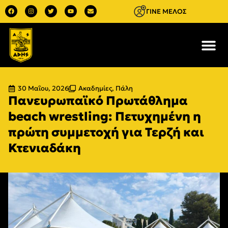
ΓΙΝΕ ΜΕΛΟΣ
30 Μαΐου, 2026
Ακαδημίες
,
Πάλη
Πανευρωπαϊκό Πρωτάθλημα
beach wrestling: Πετυχημένη η
πρώτη συμμετοχή για Τερζή και
Κτενιαδάκη