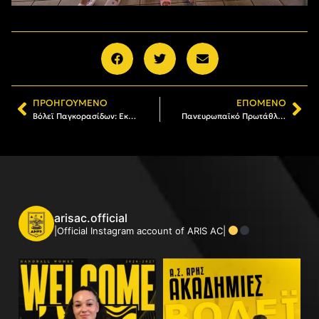
ΠΡΟΗΓΟΎΜΕΝΟ
ΕΠΌΜΕΝΟ
Βόλεϊ Παγκορασίδων: Eκαναν το 1-0 τα κορίτσια του ΑΡΗ, 3-0 σετ τους Πρωταθλητές Πεύκων
Πανευρωπαϊκό Πρωτάθλημα beach wrestling: Πετυχημένη η πρώτη συμμετοχή για Τερζή και Κτενιαδάκη
arisac.official
|Official Instagram account of ARIS AC|