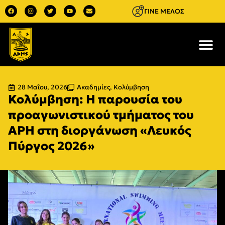
ΓΙΝΕ ΜΕΛΟΣ
28 Μαΐου, 2026
Ακαδημίες
,
Κολύμβηση
Κολύμβηση: Η παρουσία του
προαγωνιστικού τμήματος του
ΑΡΗ στη διοργάνωση «Λευκός
Πύργος 2026»