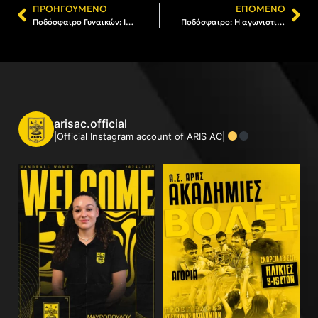
ΠΡΟΗΓΟΎΜΕΝΟ
ΕΠΌΜΕΝΟ
Ποδόσφαιρο Γυναικών: Ισόπαλος ο ΑΡΗΣ στην Αθήνα με Ατρόμητο (1-1)
Ποδόσφαιρο: Η αγωνιστική δραστηριότητα των τμημάτων του Α.Σ. ΑΡΗΣ
arisac.official
|Official Instagram account of ARIS AC|