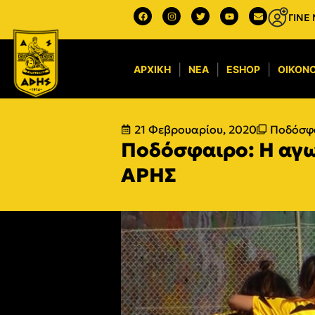
ΓΙΝΕ
ΑΡΧΙΚΉ
ΝΈΑ
ESHOP
ΟΙΚΟΝΟ
21 Φεβρουαρίου, 2020
Ποδόσφ
Ποδόσφαιρο: Η αγω
ΑΡΗΣ