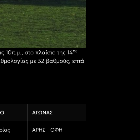
ης
10π.μ., στο πλαίσιο της 14
θμολογίας με 32 βαθμούς, επτά
ΔΟ
ΑΓΩΝΑΣ
ρίας
ΑΡΗΣ – ΟΦΗ