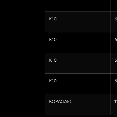
Κ10
6
Κ10
6
Κ10
6
Κ10
6
ΚΟΡΑΣΙΔΕΣ
1