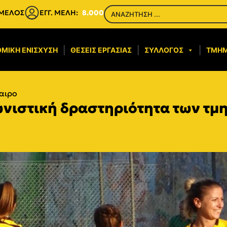
 ΜΕΛΟΣ
ΕΓΓ. ΜΕΛΗ:
8.000
ΜΙΚΉ ΕΝΊΣΧΥΣΗ​
ΘΈΣΕΙΣ ΕΡΓΑΣΊΑΣ
ΣΎΛΛΟΓΟΣ
ΤΜΉ
αιρο
νιστική δραστηριότητα των τμη