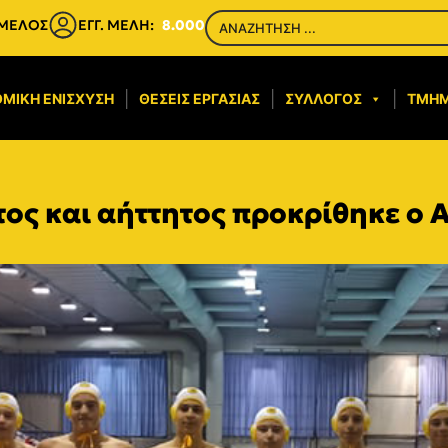
 ΜΕΛΟΣ
ΕΓΓ. ΜΕΛΗ:
8.000
ΜΙΚΉ ΕΝΊΣΧΥΣΗ​
ΘΈΣΕΙΣ ΕΡΓΑΣΊΑΣ
ΣΎΛΛΟΓΟΣ
ΤΜΉ
ος και αήττητος προκρίθηκε ο 