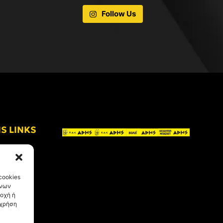
Follow Us
IS LINKS
cookies
ένων
οχή ή
 χρήση