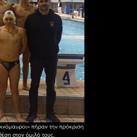
ρινόμαυροι» πήραν την πρόκριση
έση στον όμιλό τους.