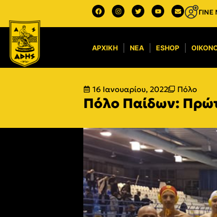
ΓΙΝΕ
ΑΡΧΙΚΉ
ΝΈΑ
ESHOP
ΟΙΚΟΝΟ
16 Ιανουαρίου, 2022
Πόλο
Πόλο Παίδων: Πρώτ