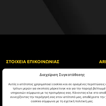
ΣΤΟΙΧΕΙΑ ΕΠΙΚΟΙΝΩΝΙΑΣ
AR
Δ/νση: Γήπεδο “Κλεάνθης Βικελίδης”
Διαχείριση Συγκατάθεσης
Αλκμήνης 69, Χαριλάου
Τ.Κ. 54249 Θεσσαλονίκη
Αυτός ο ιστότοπος χρησιμοποιεί cookies και σε ορισμένες περιπτώσεις 
τρίτων μερών για σκοπούς μάρκετινγκ και για την παροχή βελτιωμ
Tηλ. Επικοινωνίας:
+30 (2310) 305 402
υπηρεσιών σύμφωνα με τις προτιμήσεις σας. Κάνοντας κλικ στο αποδ
συνεχίζοντας την περιήγησή σας στον ιστότοπό μας, αποδέχεστε την
E-mail:
info@aris.gr
cookies σύμφωνα με τη σχετική πολιτική μας.