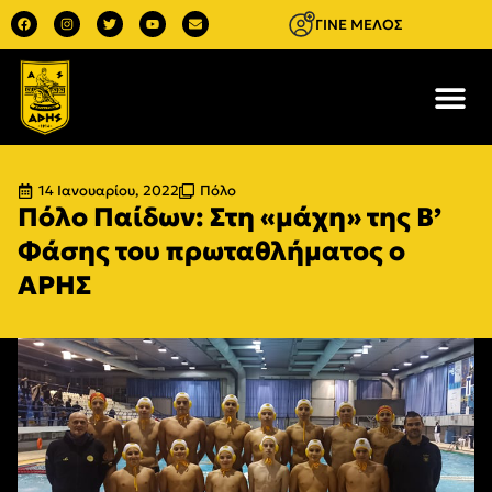
ΓΙΝΕ ΜΕΛΟΣ
14 Ιανουαρίου, 2022
Πόλο
Πόλο Παίδων: Στη «μάχη» της Β’
Φάσης του πρωταθλήματος ο
ΑΡΗΣ