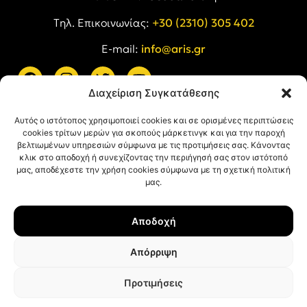
Tηλ. Επικοινωνίας:
+30 (2310) 305 402
E-mail:
info@aris.gr
Διαχείριση Συγκατάθεσης
ARIS LINKS
Αυτός ο ιστότοπος χρησιμοποιεί cookies και σε ορισμένες περιπτώσεις
cookies τρίτων μερών για σκοπούς μάρκετινγκ και για την παροχή
βελτιωμένων υπηρεσιών σύμφωνα με τις προτιμήσεις σας. Κάνοντας
κλικ στο αποδοχή ή συνεχίζοντας την περιήγησή σας στον ιστότοπό
μας, αποδέχεστε την χρήση cookies σύμφωνα με τη σχετική πολιτική
μας.
ΠΛΗΡΟΦΟΡΙΕΣ
Αποδοχή
Όροι Χρήσης
Πολιτική Απορρήτου
Απόρριψη
Πολιτική Cookies
Προτιμήσεις
© ΑΡΗΣ Α.Σ. All rights reserved.
Web design & development with ❤︎ by
Creative Kind
.