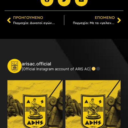
ΠΡΟΗΓΟΎΜΕΝΟ
ΕΠΌΜΕΝΟ
Πυγμαχία: Δυνατοί αγώνες σε Αμφιλοχία και Αγρίνιο
Πυγμαχία: Με τα «γαλανόλευκα» ο Πέτρος Κωνσταντινούδης σε διεθνές τουρνουά
arisac.official
|Official Instagram account of ARIS AC|