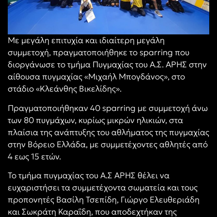
Με μεγάλη επιτυχία και ιδιαίτερη μεγάλη
συμμετοχή, πραγματοποιήθηκε το sparring που
διοργάνωσε το τμήμα Πυγμαχίας του Α.Σ. ΑΡΗΣ στην
αίθουσα πυγμαχίας «Μιχαήλ Μπογδάνος», στο
στάδιο «Κλεάνθης Βικελίδης».
Πραγματοποιήθηκαν 40 sparring με συμμετοχή άνω
των 80 πυγμάχων, κυρίως μικρών ηλικιών, στα
πλαίσια της ανάπτυξης του αθλήματος της πυγμαχίας
στην Βόρειο Ελλάδα, με συμμετέχοντες αθλητές από
4 εως 15 ετών.
Το τμήμα πυγμαχίας του Α.Σ ΑΡΗΣ θέλει να
ευχαριστήσει τα συμμετέχοντα σωματεία και τους
προπονητές Βασίλη Τσεπίδη, Γιώργο Ελευθεριάδη
και Σωκράτη Καραΐδη, που αποδεχτήκαν της