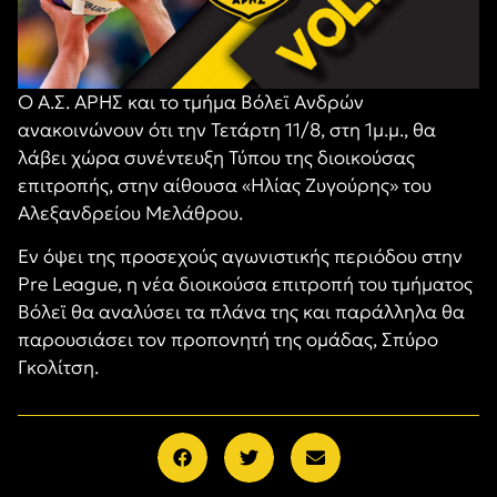
Ο Α.Σ. ΑΡΗΣ και το τμήμα Βόλεϊ Ανδρών
ανακοινώνουν ότι την Τετάρτη 11/8, στη 1μ.μ., θα
λάβει χώρα συνέντευξη Τύπου της διοικούσας
επιτροπής, στην αίθουσα «Ηλίας Ζυγούρης» του
Αλεξανδρείου Μελάθρου.
Εν όψει της προσεχούς αγωνιστικής περιόδου στην
Pre League,
η νέα διοικούσα επιτροπή του τμήματος
Βόλεϊ θα αναλύσει τα πλάνα της και παράλληλα θα
παρουσιάσει τον προπονητή της ομάδας, Σπύρο
Γκολίτση.