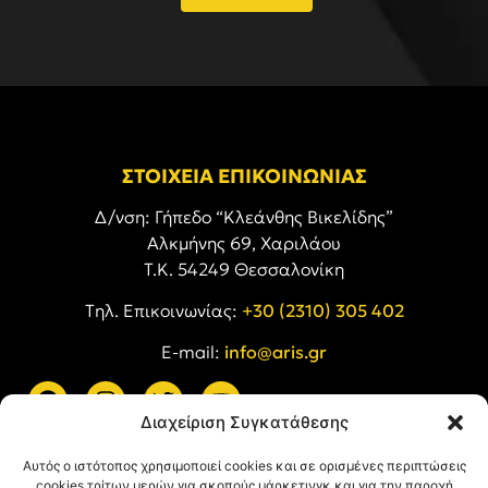
ΣΤΟΙΧΕΙΑ ΕΠΙΚΟΙΝΩΝΙΑΣ
Δ/νση: Γήπεδο “Κλεάνθης Βικελίδης”
Αλκμήνης 69, Χαριλάου
Τ.Κ. 54249 Θεσσαλονίκη
Tηλ. Επικοινωνίας:
+30 (2310) 305 402
E-mail:
info@aris.gr
Διαχείριση Συγκατάθεσης
ARIS LINKS
Αυτός ο ιστότοπος χρησιμοποιεί cookies και σε ορισμένες περιπτώσεις
cookies τρίτων μερών για σκοπούς μάρκετινγκ και για την παροχή