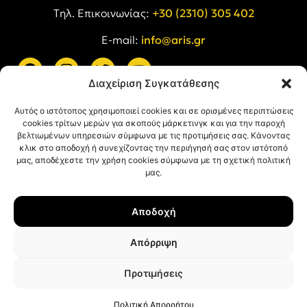
Tηλ. Επικοινωνίας:
+30 (2310) 305 402
E-mail:
info@aris.gr
Διαχείριση Συγκατάθεσης
ARIS LINKS
Αυτός ο ιστότοπος χρησιμοποιεί cookies και σε ορισμένες περιπτώσεις
cookies τρίτων μερών για σκοπούς μάρκετινγκ και για την παροχή
βελτιωμένων υπηρεσιών σύμφωνα με τις προτιμήσεις σας. Κάνοντας
κλικ στο αποδοχή ή συνεχίζοντας την περιήγησή σας στον ιστότοπό
μας, αποδέχεστε την χρήση cookies σύμφωνα με τη σχετική πολιτική
μας.
ΠΛΗΡΟΦΟΡΙΕΣ
Αποδοχή
Όροι Χρήσης
Πολιτική Απορρήτου
Απόρριψη
Πολιτική Cookies
Προτιμήσεις
© ΑΡΗΣ Α.Σ. All rights reserved.
Web design & development with ❤︎ by
Creative Kind
.
Πολιτική Απορρήτου