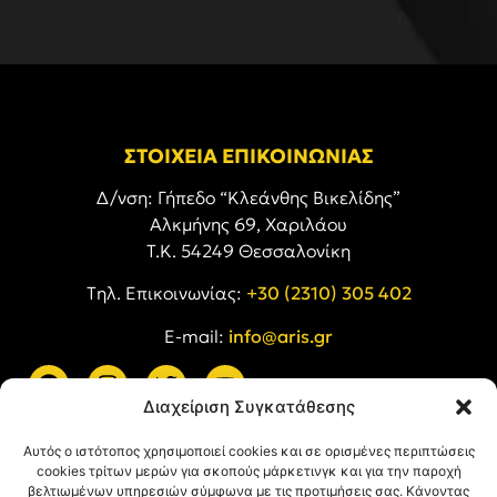
ΣΤΟΙΧΕΙΑ ΕΠΙΚΟΙΝΩΝΙΑΣ
Δ/νση: Γήπεδο “Κλεάνθης Βικελίδης”
Αλκμήνης 69, Χαριλάου
Τ.Κ. 54249 Θεσσαλονίκη
Tηλ. Επικοινωνίας:
+30 (2310) 305 402
E-mail:
info@aris.gr
Διαχείριση Συγκατάθεσης
ARIS LINKS
Αυτός ο ιστότοπος χρησιμοποιεί cookies και σε ορισμένες περιπτώσεις
cookies τρίτων μερών για σκοπούς μάρκετινγκ και για την παροχή
βελτιωμένων υπηρεσιών σύμφωνα με τις προτιμήσεις σας. Κάνοντας