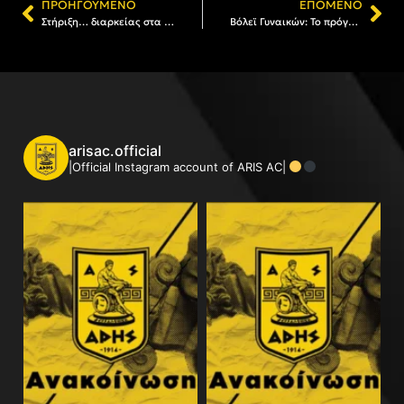
ΠΡΟΗΓΟΎΜΕΝΟ
ΕΠΌΜΕΝΟ
Στήριξη… διαρκείας στα τμήματα του Α.Σ. ΑΡΗΣ
Βόλεϊ Γυναικών: Το πρόγραμμα του ΑΡΗ στη 2η και την 3η αγωνιστική
arisac.official
|Official Instagram account of ARIS AC|