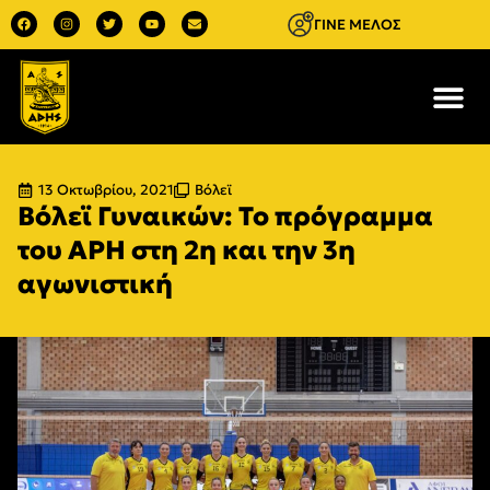
ΓΙΝΕ ΜΕΛΟΣ
13 Οκτωβρίου, 2021
Βόλεϊ
Βόλεϊ Γυναικών: Το πρόγραμμα
του ΑΡΗ στη 2η και την 3η
αγωνιστική