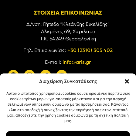
ΣΤΟΙΧΕΙΑ ΕΠΙΚΟΙΝΩΝΙΑΣ
Δ/νση: Γήπεδο “Κλεάνθης Βικελίδης”
Αλκμήνης 69, Χαριλάου
Τ.Κ. 54249 Θεσσαλονίκη
Tηλ. Επικοινωνίας:
+30 (2310) 305 402
E-mail:
info@aris.gr
Διαχείριση Συγκατάθεσης
ARIS LINKS
Αυτός ο ιστότοπος χρησιμοποιεί cookies και σε ορισμένες περιπτώσεις
cookies τρίτων μερών για σκοπούς μάρκετινγκ και για την παροχή
βελτιωμένων υπηρεσιών σύμφωνα με τις προτιμήσεις σας. Κάνοντας
κλικ στο αποδοχή ή συνεχίζοντας την περιήγησή σας στον ιστότοπό
μας, αποδέχεστε την χρήση cookies σύμφωνα με τη σχετική πολιτική
μας.
ΠΛΗΡΟΦΟΡΙΕΣ