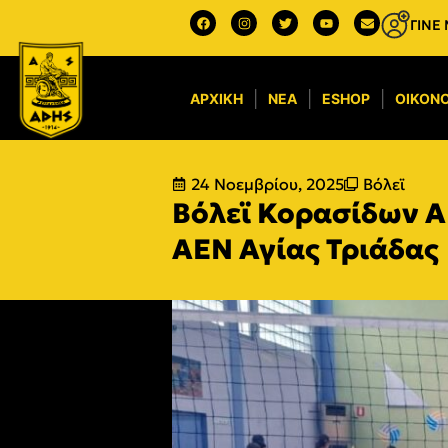
ΓΙΝΕ
ΑΡΧΙΚΉ
ΝΈΑ
ESHOP
ΟΙΚΟΝΟ
24 Νοεμβρίου, 2025
Βόλεϊ
Βόλεϊ Κορασίδων A
ΑΕΝ Αγίας Τριάδας