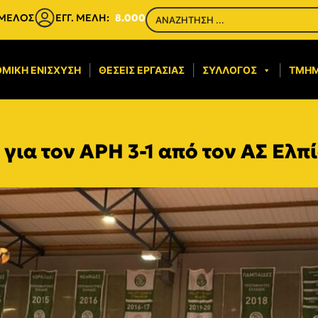
 ΜΕΛΟΣ
ΕΓΓ. ΜΕΛΗ:
8.000
ΜΙΚΉ ΕΝΊΣΧΥΣΗ​
ΘΈΣΕΙΣ ΕΡΓΑΣΊΑΣ
ΣΎΛΛΟΓΟΣ
ΤΜΉ
για τον ΑΡΗ 3-1 από τον ΑΣ Ελπί