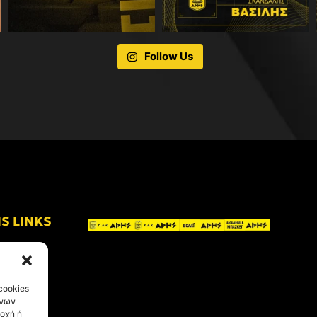
Follow Us
IS LINKS
cookies
ένων
οχή ή