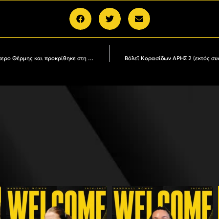
Βόλεϊ Κορασίδων: Ο ΑΡΗΣ νίκησε 0-3 τον Έσπερο Θέρμης και προκρίθηκε στη Γ΄Φάση με δύο νίκες