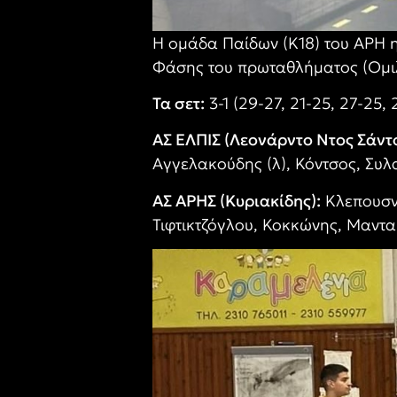
Η ομάδα Παίδων (Κ18) του ΑΡΗ η
Φάσης του πρωταθλήματος (Ομιλ
Τα σετ:
3-1 (29-27, 21-25, 27-25, 2
ΑΣ ΕΛΠΙΣ (Λεονάρντο Ντος Σάντ
Αγγελακούδης (λ), Κόντσος, Συλα
ΑΣ ΑΡΗΣ (Κυριακίδης):
Κλεπουσνι
Τιφτικτζόγλου, Κοκκώνης, Μαντα