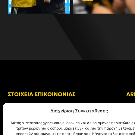
ΣΤΟΙΧΕΙΑ ΕΠΙΚΟΙΝΩΝΙΑΣ
AR
Δ/νση: Γήπεδο “Κλεάνθης Βικελίδης”
Διαχείριση Συγκατάθεσης
Αλκμήνης 69, Χαριλάου
Τ.Κ. 54249 Θεσσαλονίκη
Αυτός ο ιστότοπος χρησιμοποιεί cookies και σε ορισμένες περιπτώσεις 
τρίτων μερών για σκοπούς μάρκετινγκ και για την παροχή βελτιωμ
Tηλ. Επικοινωνίας:
+30 (2310) 305 402
υπηρεσιών σύμφωνα με τις προτιμήσεις σας. Κάνοντας κλικ στο αποδ