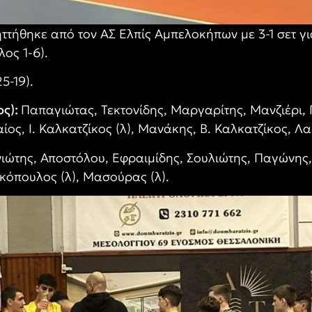
ττήθηκε από τον ΑΣ Ελπίς Αμπελοκήπων με 3-1 σετ για
ος 1-6).
5-19).
ος):
Παπαγιώτας, Τεκτονίδης, Μαργαρίτης, Μανζιέρι,
ίος, Ι. Καλκατζίκος (λ), Μανάκης, Β. Καλκατζίκος, Λα
ώτης, Αποστόλου, Εφραιμίδης, Σουλιώτης, Παγώνης,
κόπουλος (λ), Μασούρας (λ).