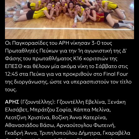
Οι Παγκορασίδες του ΑΡΗ νίκησαν 3-0 τους
Πρωταθλητές Πεύκων για την 1η αγωνιστική της Δ’
Φάσης του πρωταθλήματος Κ16 κοριτσιών της
ΕΠΕΣΘ και θέλουν μία ακόμα νίκη το Σάββατο στις
12:45 στα Πεύκα για να προκριθούν στο Final Four
της διοργάνωσης, ώστε να υπερασπιστούν τον τίτλο
τους.
ΑΡΗΣ
(Γζουντέλλης): Γζουντέλλη Εβελίνα, Ξενάκη
Ελισάβετ, Μπράτζου Σοφία, Κάππα Μελίνα,
Λεοτζίνη Χριστίνα, Βοζίκη Άννα Κατερίνα,
Αθανασιάδου Βάσω, Αρναούτογλου Φωτεινή,
Γκαδρή Άννα, Τριπηλοπούλου Δήμητρα, Γκαραβέλα