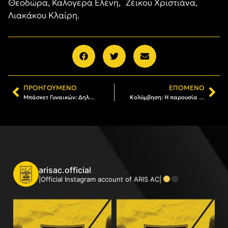
Θεοδώρα, Καλογερά Ελένη, Ζέικου Χριστιάνα,
Λιακάκου Κλαίρη.
ΠΡΟΗΓΟΎΜΕΝΟ
ΕΠΌΜΕΝΟ
Μπάσκετ Γυναικών: Δηλώστε συμμετοχή στο μπασκετικό camp στη Χαλκιδική από 23 Ιουνίου έως 3 Ιουλίου
Κολύμβηση: Η παρουσία του προαγωνιστικού τμήματος του ΑΡΗ στη διοργάνωση «Λευκός Πύργος 2026»
arisac.official
|Official Instagram account of ARIS AC|