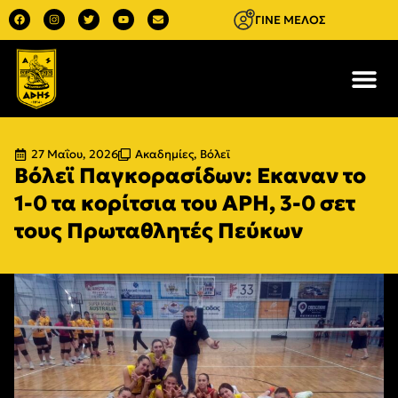
ΓΙΝΕ ΜΕΛΟΣ
27 Μαΐου, 2026
Ακαδημίες
,
Βόλεϊ
Βόλεϊ Παγκορασίδων: Eκαναν το
1-0 τα κορίτσια του ΑΡΗ, 3-0 σετ
τους Πρωταθλητές Πεύκων