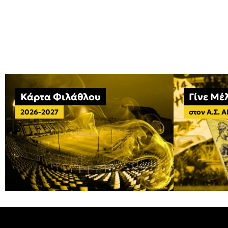
Κάρτα Φιλάθλου
Γίνε Μέ
2026-2027
στον Α.Σ. 