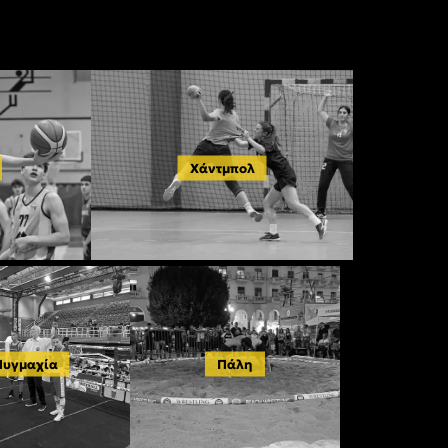
Χάντμπολ
Πυγμαχία
Πάλη