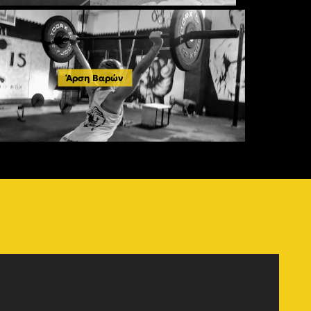
Άρση Βαρών