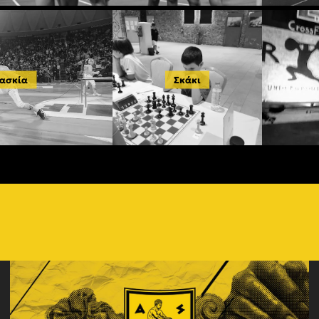
ασκία
Σκάκι