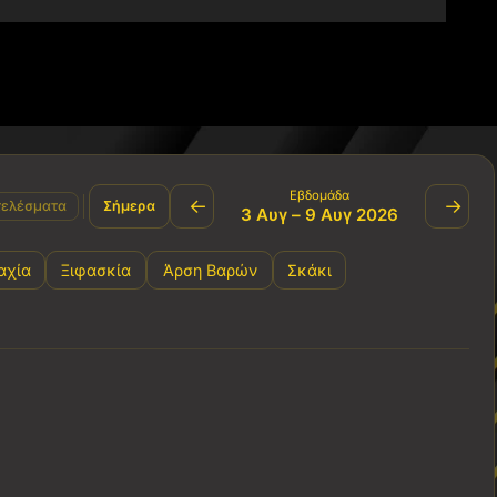
Εβδομάδα
←
→
ελέσματα
Σήμερα
3 Αυγ – 9 Αυγ 2026
αχία
Ξιφασκία
Άρση Βαρών
Σκάκι