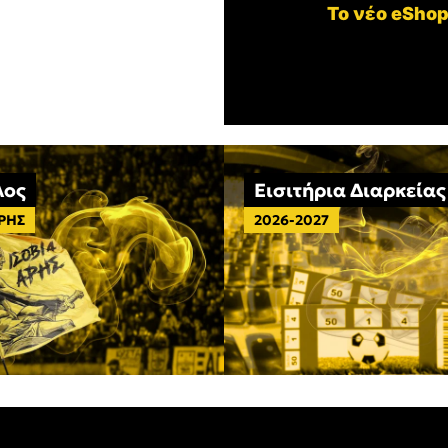
Το νέο eShop
λος
Εισιτήρια Διαρκείας
ΑΡΗΣ
2026-2027