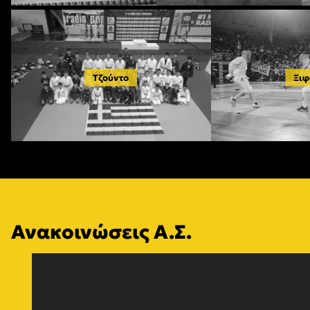
Τζούντο
Ξιφ
Ανακοινώσεις Α.Σ.