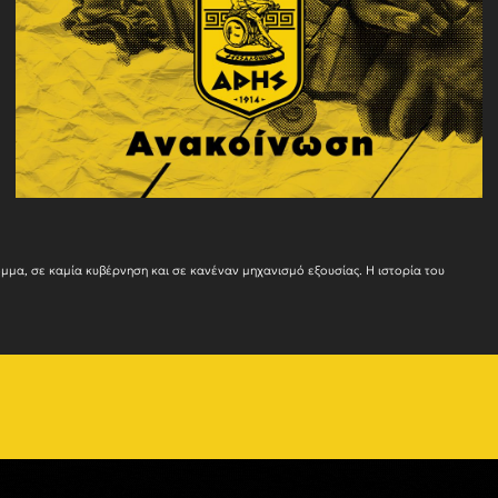
Ο ΑΡΗΣ δεν ανήκε ποτέ και δεν πρόκειται να ανήκει σε κανένα πολιτικό κόμμα, σε καμία κυβέρνησ