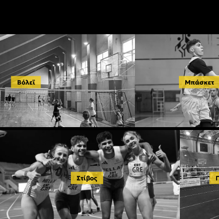
Βόλεϊ
Μπάσκετ
Στίβος