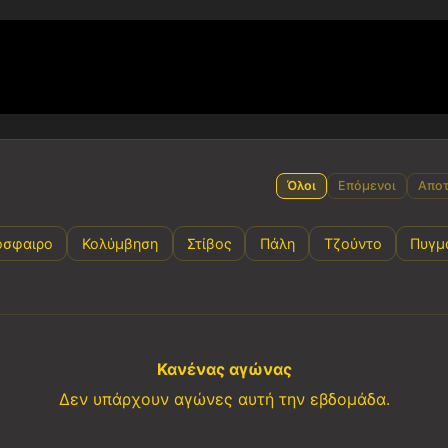
Όλοι
Επόμενοι
Αποτ
όσφαιρο
Κολύμβηση
Στίβος
Πάλη
Τζούντο
Πυγμ
Κανένας αγώνας
Δεν υπάρχουν αγώνες αυτή την εβδομάδα.