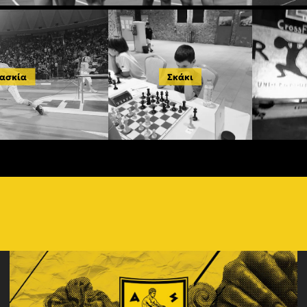
ασκία
Σκάκι