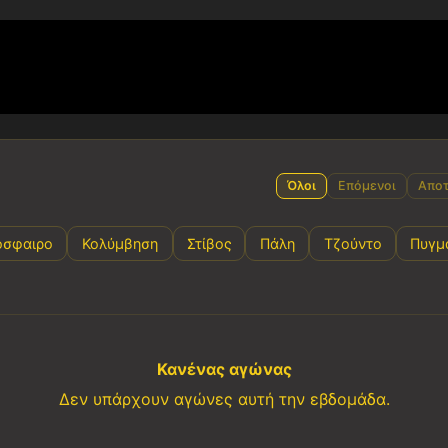
Όλοι
Επόμενοι
Αποτ
όσφαιρο
Κολύμβηση
Στίβος
Πάλη
Τζούντο
Πυγμ
Κανένας αγώνας
Δεν υπάρχουν αγώνες αυτή την εβδομάδα.