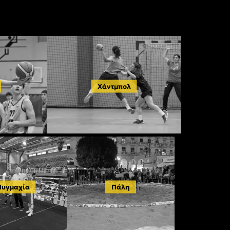
Χάντμπολ
Πυγμαχία
Πάλη