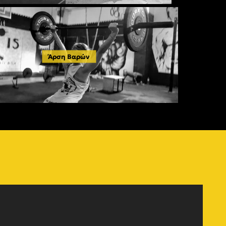
Άρση Βαρών