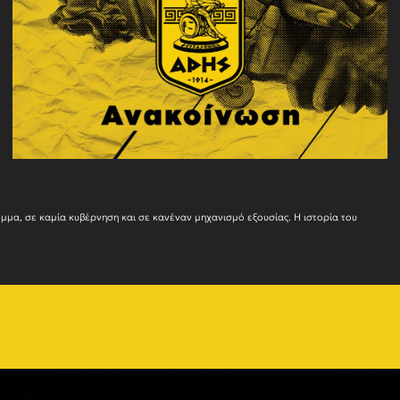
Ο ΑΡΗΣ δεν ανήκε ποτέ και δεν πρόκειται να ανήκει σε κανένα πολιτικό κόμμα, σε καμία κυβέρνησ