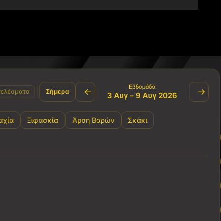
Εβδομάδα
←
→
ελέσματα
Σήμερα
3 Αυγ – 9 Αυγ 2026
αχία
Ξιφασκία
Άρση Βαρών
Σκάκι