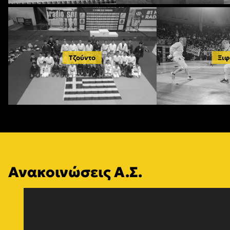
Τζούντο
Ξιφ
Ανακοινώσεις Α.Σ.