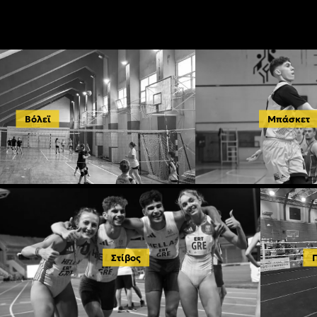
Βόλεϊ
Μπάσκετ
Στίβος