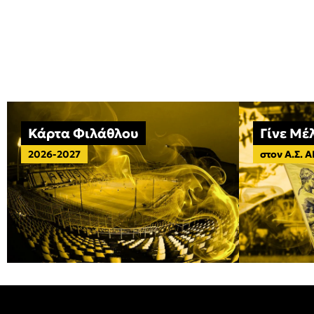
Κάρτα Φιλάθλου
Γίνε Μέ
2026-2027
στον Α.Σ. 