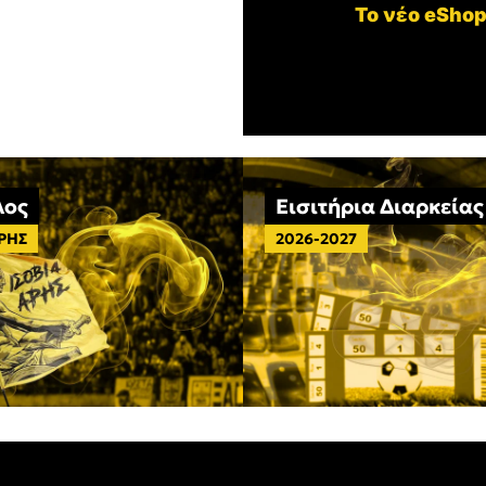
Το νέο eShop
λος
Εισιτήρια Διαρκείας
ΑΡΗΣ
2026-2027