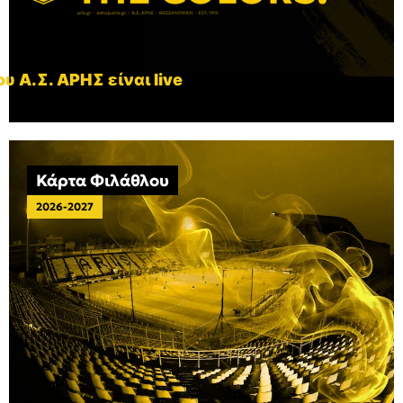
υ Α.Σ. ΑΡΗΣ είναι live
Κάρτα Φιλάθλου
2026-2027