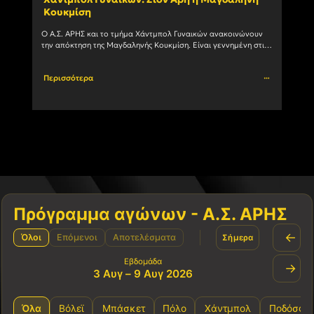
Κουκμίση
ομά
Ο Α.Σ. ΑΡΗΣ και το τμήμα Χάντμπολ Γυναικών ανακοινώνουν 
Στην 
την απόκτηση της Μαγδαληνής Κουκμίση. Είναι γεννημένη στις 
με το
6/1/2004 και αγωνίζεται με μεγάλη επιτυχία ως Πλέι				
Περισσότερα
Περι
Πρόγραμμα αγώνων - Α.Σ. ΑΡΗΣ
←
Όλοι
Επόμενοι
Αποτελέσματα
Σήμερα
Εβδομάδα
→
3 Αυγ – 9 Αυγ 2026
Όλα
Βόλεϊ
Μπάσκετ
Πόλο
Χάντμπολ
Ποδόσφα