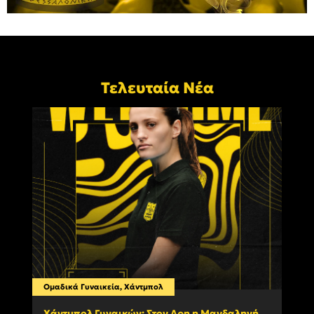
Τελευταία Νέα
Ομαδικά Γυναικεία
,
Χάντμπολ
Ατομ
Χάντμπολ Γυναικών: Στον Αρη η Μαγδαληνή
Πυγμ