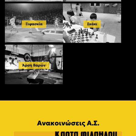
Ξιφασκία
Σκάκι
Άρση Βαρών
Ανακοινώσεις Α.Σ.