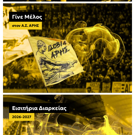
Γίνε Μέλος
στον Α.Σ. ΑΡΗΣ
Εισιτήρια Διαρκείας
2026-2027