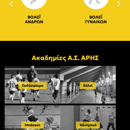
ΒΟΛΕΪ
ΒΟΛΕΪ
ΑΝΔΡΩΝ
ΓΥΝΑΙΚΩΝ
Ακαδημίες Α.Σ. ΑΡΗΣ
Ποδόσφαιρο
Βόλεϊ
Μπάσκετ
Χάντμπολ