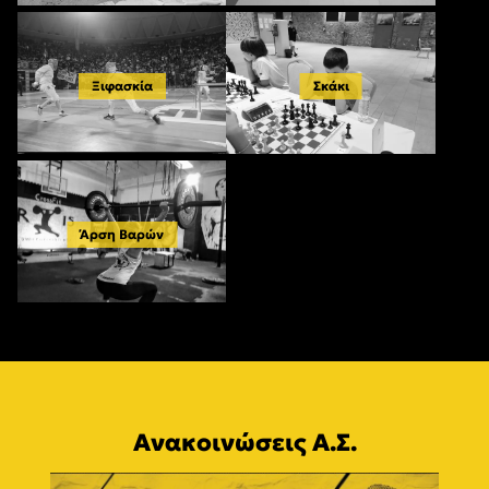
Ξιφασκία
Σκάκι
Άρση Βαρών
Ανακοινώσεις Α.Σ.