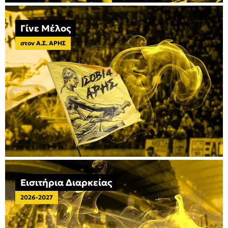
Γίνε Μέλος
στον Α.Σ. ΑΡΗΣ
Εισιτήρια Διαρκείας
2026-2027