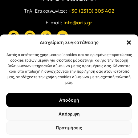
Tηλ. Επικοινωνίας:
+30 (2310) 305 402
E-mail:
info@aris.gr
Διαχείριση Συγκατάθεσης
ARIS LINKS
Αυτός ο ιστότοπος χρησιμοποιεί cookies και σε ορισμένες περιπτώσεις
cookies τρίτων μερών για σκοπούς μάρκετινγκ και για την παροχή
βελτιωμένων υπηρεσιών σύμφωνα με τις προτιμήσεις σας. Κάνοντας
κλικ στο αποδοχή ή συνεχίζοντας την περιήγησή σας στον ιστότοπό
μας, αποδέχεστε την χρήση cookies σύμφωνα με τη σχετική πολιτική
μας.
ΠΛΗΡΟΦΟΡΙΕΣ
Αποδοχή
Όροι Χρήσης
Πολιτική Απορρήτου
Απόρριψη
Πολιτική Cookies
Προτιμήσεις
© ΑΡΗΣ Α.Σ. All rights reserved.
Web design & development with ❤︎ by
Creative Kind
.