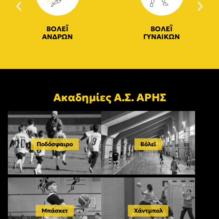
ΒΟΛΕΪ
ΒΟΛΕΪ
ΑΝΔΡΩΝ
ΓΥΝΑΙΚΩΝ
Ακαδημίες Α.Σ. ΑΡΗΣ
Ποδόσφαιρο
Βόλεϊ
Μπάσκετ
Χάντμπολ