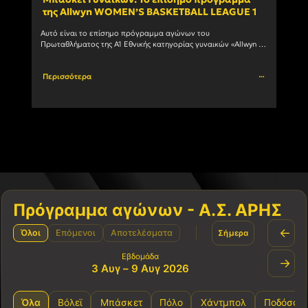
της Allwyn WOMEN’S BASKETBALL LEAGUE 1
ανδ
Αυτό είναι το επίσημο πρόγραμμα αγώνων του 
Ο Α.Σ
Πρωταθλήματος της Α1 Εθνικής κατηγορίας γυναικών «Allwyn 
συμμε
WOMEN’S BASKETBALL LEAGUE 1» 1η αγωνιστική ΗΜ/ΝΙΑ ΩΡΑ 
πρωτά
ΓΗΠΕΔΟ ΑΓΩΝΑΣ 03/10/2026				
Περισσότερα
Περι
Πρόγραμμα αγώνων - Α.Σ. ΑΡΗΣ
←
Όλοι
Επόμενοι
Αποτελέσματα
Σήμερα
Εβδομάδα
→
3 Αυγ – 9 Αυγ 2026
Όλα
Βόλεϊ
Μπάσκετ
Πόλο
Χάντμπολ
Ποδόσφα