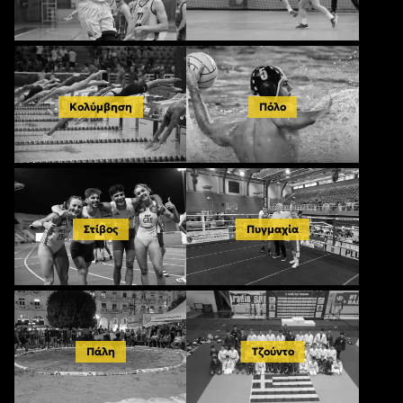
Κολύμβηση
Πόλο
Στίβος
Πυγμαχία
Πάλη
Τζούντο