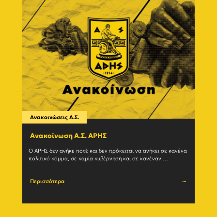
Ανακοινώσεις Α.Σ.
Ανακο
Ανακοίνωση Α.Σ. ΑΡΗΣ
Η δ
(27/
Ο ΑΡΗΣ δεν ανήκε ποτέ και δεν πρόκειται να ανήκει σε κανένα 
πολιτικό κόμμα, σε καμία κυβέρνηση και σε κανέναν 
Ο Α.Σ.
μηχανισμό εξουσίας. Η ιστορία του				
(27/07
Περισσότερα
Περι