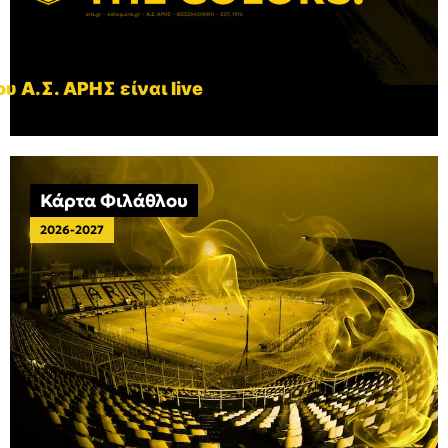
υ Α.Σ. ΑΡΗΣ είναι live
Κάρτα Φιλάθλου
2026-2027