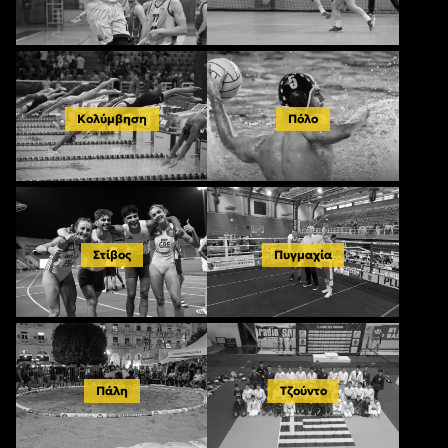
Κολύμβηση
Πόλο
Στίβος
Πυγμαχία
Πάλη
Τζούντο