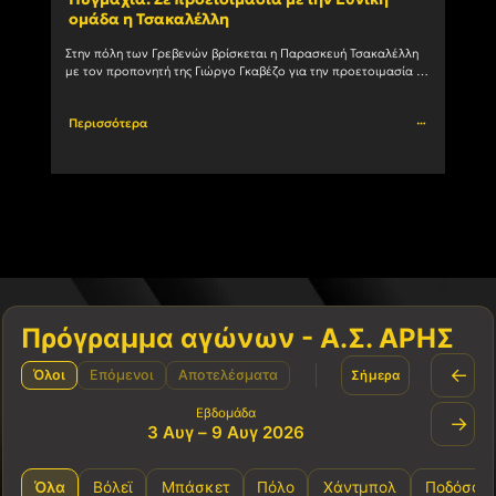
ομάδα η Τσακαλέλλη
Μαυ
Στην πόλη των Γρεβενών βρίσκεται η Παρασκευή Τσακαλέλλη 
Ο Α.Σ
με τον προπονητή της Γιώργο Γκαβέζο για την προετοιμασία 
την α
της Εθνικής ομάδας Εφήβων – Νεανίδων. Η αθλήτρια				
στις 1
Περισσότερα
Περι
Πρόγραμμα αγώνων - Α.Σ. ΑΡΗΣ
←
Όλοι
Επόμενοι
Αποτελέσματα
Σήμερα
Εβδομάδα
→
3 Αυγ – 9 Αυγ 2026
Όλα
Βόλεϊ
Μπάσκετ
Πόλο
Χάντμπολ
Ποδόσφα