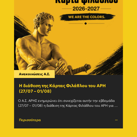
Ανακοινώσεις Α.Σ.
Ανακο
Η διάθεση της Κάρτας Φιλάθλου του ΑΡΗ
Γίνε
(27/07 – 01/08)
εγγ
Ο Α.Σ. ΑΡΗΣ ενημερώνει ότι συνεχίζεται αυτήν την εβδομάδα 
Ο Α.Σ
(27/07 – 01/08) η διάθεση της Κάρτας Φιλάθλου του ΑΡΗ για τη 
ανανε
σεζόν 2026-27. Η Κάρτα				
(Δευτέ
Περισσότερα
Περι