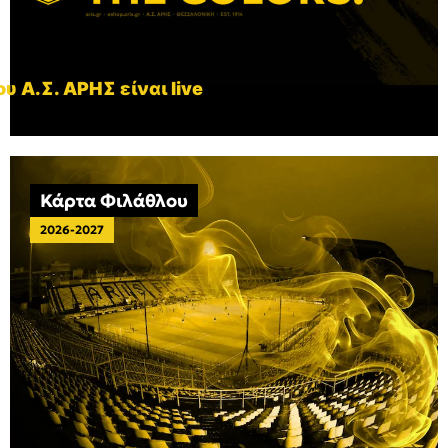
υ Α.Σ. ΑΡΗΣ είναι live
Κάρτα Φιλάθλου
2026-2027