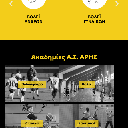
ΒΟΛΕΪ
ΒΟΛΕΪ
ΑΝΔΡΩΝ
ΓΥΝΑΙΚΩΝ
Ακαδημίες Α.Σ. ΑΡΗΣ
Ποδόσφαιρο
Βόλεϊ
Μπάσκετ
Χάντμπολ