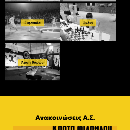
Ξιφασκία
Σκάκι
Άρση Βαρών
Ανακοινώσεις Α.Σ.