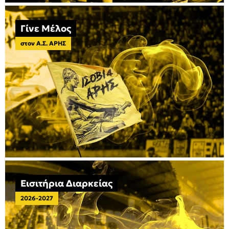
Γίνε Μέλος
στον Α.Σ. ΑΡΗΣ
Εισιτήρια Διαρκείας
2026-2027