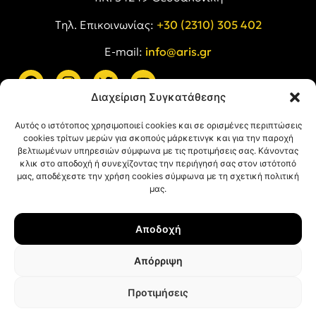
Tηλ. Επικοινωνίας:
+30 (2310) 305 402
E-mail:
info@aris.gr
Διαχείριση Συγκατάθεσης
ARIS LINKS
Αυτός ο ιστότοπος χρησιμοποιεί cookies και σε ορισμένες περιπτώσεις
cookies τρίτων μερών για σκοπούς μάρκετινγκ και για την παροχή
βελτιωμένων υπηρεσιών σύμφωνα με τις προτιμήσεις σας. Κάνοντας
κλικ στο αποδοχή ή συνεχίζοντας την περιήγησή σας στον ιστότοπό
μας, αποδέχεστε την χρήση cookies σύμφωνα με τη σχετική πολιτική
μας.
ΠΛΗΡΟΦΟΡΙΕΣ
Αποδοχή
Όροι Χρήσης
Πολιτική Απορρήτου
Απόρριψη
Πολιτική Cookies
Προτιμήσεις
© ΑΡΗΣ Α.Σ. All rights reserved.
Web design & development with ❤︎ by
Creative Kind
.