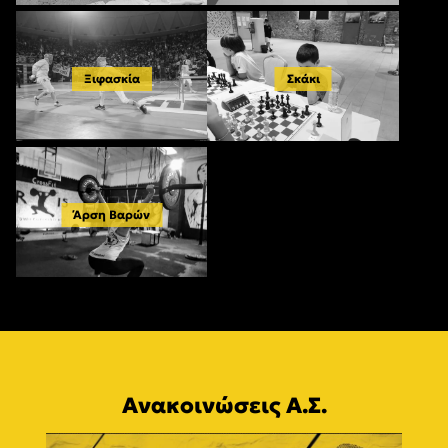
Ξιφασκία
Σκάκι
Άρση Βαρών
Ανακοινώσεις Α.Σ.