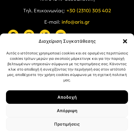
Tηλ. Επικοινωνίας:
+30 (2310) 305 402
E-mail:
info@aris.gr
Διαχείριση Συγκατάθεσης
ARIS LINKS
Αυτός ο ιστότοπος χρησιμοποιεί cookies και σε ορισμένες περιπτώσεις
cookies τρίτων μερών για σκοπούς μάρκετινγκ και για την παροχή
βελτιωμένων υπηρεσιών σύμφωνα με τις προτιμήσεις σας. Κάνοντας
κλικ στο αποδοχή ή συνεχίζοντας την περιήγησή σας στον ιστότοπό
μας, αποδέχεστε την χρήση cookies σύμφωνα με τη σχετική πολιτική
μας.
ΠΛΗΡΟΦΟΡΙΕΣ
Αποδοχή
Όροι Χρήσης
Πολιτική Απορρήτου
Απόρριψη
Πολιτική Cookies
Προτιμήσεις
© ΑΡΗΣ Α.Σ. All rights reserved.
Web design & development with ❤︎ by
Creative Kind
.