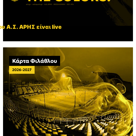
υ Α.Σ. ΑΡΗΣ είναι live
Κάρτα Φιλάθλου
2026-2027