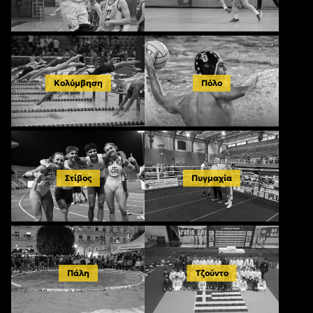
Κολύμβηση
Πόλο
Στίβος
Πυγμαχία
Πάλη
Τζούντο