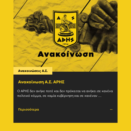
Ανακοινώσεις Α.Σ.
Ανακο
Ανακοίνωση Α.Σ. ΑΡΗΣ
Η δ
(27/
Ο ΑΡΗΣ δεν ανήκε ποτέ και δεν πρόκειται να ανήκει σε κανένα 
πολιτικό κόμμα, σε καμία κυβέρνηση και σε κανέναν 
Ο Α.Σ.
μηχανισμό εξουσίας. Η ιστορία του				
(27/07
Περισσότερα
Περι