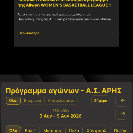
της Allwyn WOMEN’S BASKETBALL LEAGUE 1
ανδ
Αυτό είναι το επίσημο πρόγραμμα αγώνων του 
Ο Α.Σ
Πρωταθλήματος της Α1 Εθνικής κατηγορίας γυναικών «Allwyn 
συμμε
WOMEN’S BASKETBALL LEAGUE 1» 1η αγωνιστική ΗΜ/ΝΙΑ ΩΡΑ 
πρωτά
ΓΗΠΕΔΟ ΑΓΩΝΑΣ 03/10/2026				
Περισσότερα
Περι
Πρόγραμμα αγώνων - Α.Σ. ΑΡΗΣ
←
Όλοι
Επόμενοι
Αποτελέσματα
Σήμερα
Εβδομάδα
→
3 Αυγ – 9 Αυγ 2026
Όλα
Βόλεϊ
Μπάσκετ
Πόλο
Χάντμπολ
Ποδόσφα