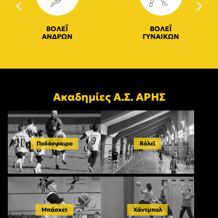
ΒΟΛΕΪ
ΒΟΛΕΪ
ΑΝΔΡΩΝ
ΓΥΝΑΙΚΩΝ
Ακαδημίες Α.Σ. ΑΡΗΣ
Ποδόσφαιρο
Βόλεϊ
Μπάσκετ
Χάντμπολ