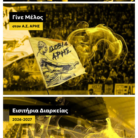
Γίνε Μέλος
στον Α.Σ. ΑΡΗΣ
Εισιτήρια Διαρκείας
2026-2027