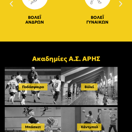
ΒΟΛΕΪ
ΒΟΛΕΪ
ΑΝΔΡΩΝ
ΓΥΝΑΙΚΩΝ
Ακαδημίες Α.Σ. ΑΡΗΣ
Ποδόσφαιρο
Βόλεϊ
Μπάσκετ
Χάντμπολ