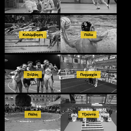
Κολύμβηση
Πόλο
Στίβος
Πυγμαχία
Πάλη
Τζούντο