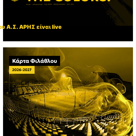
υ Α.Σ. ΑΡΗΣ είναι live
Κάρτα Φιλάθλου
2026-2027