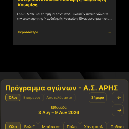
Κουκμίση
ομά
Ο Α.Σ. ΑΡΗΣ και το τμήμα Χάντμπολ Γυναικών ανακοινώνουν 
Στην 
την απόκτηση της Μαγδαληνής Κουκμίση. Είναι γεννημένη στις 
με το
6/1/2004 και αγωνίζεται με μεγάλη επιτυχία ως Πλέι				
Περισσότερα
Περι
Πρόγραμμα αγώνων - Α.Σ. ΑΡΗΣ
←
Όλοι
Επόμενοι
Αποτελέσματα
Σήμερα
Εβδομάδα
→
3 Αυγ – 9 Αυγ 2026
Όλα
Βόλεϊ
Μπάσκετ
Πόλο
Χάντμπολ
Ποδόσφα