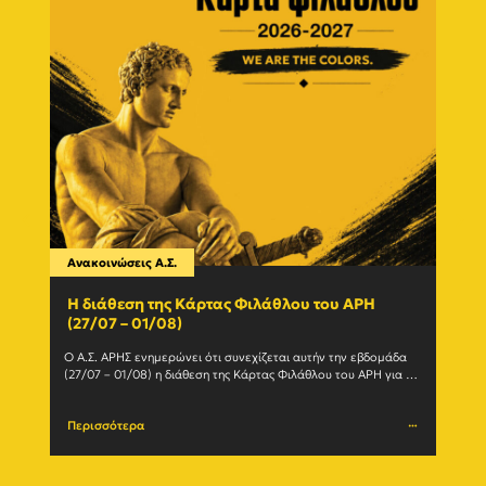
Ανακοινώσεις Α.Σ.
Ανακο
Η διάθεση της Κάρτας Φιλάθλου του ΑΡΗ
Γίνε
(27/07 – 01/08)
εγγ
Ο Α.Σ. ΑΡΗΣ ενημερώνει ότι συνεχίζεται αυτήν την εβδομάδα 
Ο Α.Σ
(27/07 – 01/08) η διάθεση της Κάρτας Φιλάθλου του ΑΡΗ για τη 
ανανε
σεζόν 2026-27. Η Κάρτα				
(Δευτέ
Περισσότερα
Περι