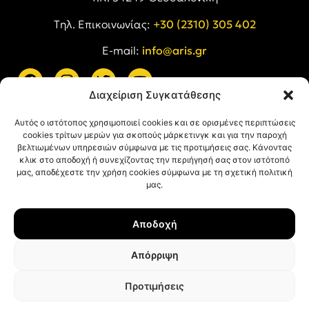
Tηλ. Επικοινωνίας:
+30 (2310) 305 402
E-mail:
info@aris.gr
Διαχείριση Συγκατάθεσης
ARIS LINKS
Αυτός ο ιστότοπος χρησιμοποιεί cookies και σε ορισμένες περιπτώσεις
cookies τρίτων μερών για σκοπούς μάρκετινγκ και για την παροχή
βελτιωμένων υπηρεσιών σύμφωνα με τις προτιμήσεις σας. Κάνοντας
κλικ στο αποδοχή ή συνεχίζοντας την περιήγησή σας στον ιστότοπό
μας, αποδέχεστε την χρήση cookies σύμφωνα με τη σχετική πολιτική
μας.
ΠΛΗΡΟΦΟΡΙΕΣ
Αποδοχή
Όροι Χρήσης
Πολιτική Απορρήτου
Απόρριψη
Πολιτική Cookies
Προτιμήσεις
© ΑΡΗΣ Α.Σ. All rights reserved.
Web design & development with ❤︎ by
Creative Kind
.