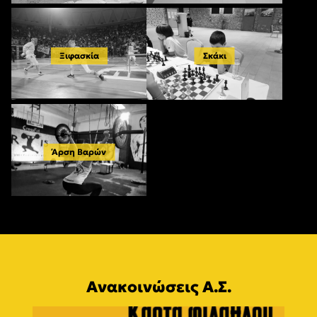
Ξιφασκία
Σκάκι
Άρση Βαρών
Ανακοινώσεις Α.Σ.