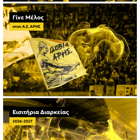
Γίνε Μέλος
στον Α.Σ. ΑΡΗΣ
Εισιτήρια Διαρκείας
2026-2027