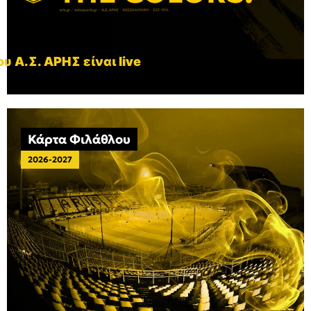
υ Α.Σ. ΑΡΗΣ είναι live
Κάρτα Φιλάθλου
2026-2027