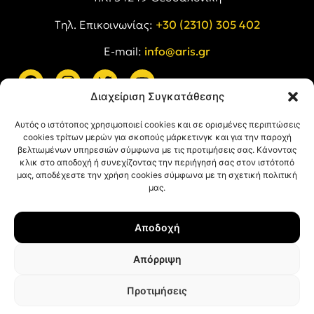
Tηλ. Επικοινωνίας:
+30 (2310) 305 402
E-mail:
info@aris.gr
Διαχείριση Συγκατάθεσης
ARIS LINKS
Αυτός ο ιστότοπος χρησιμοποιεί cookies και σε ορισμένες περιπτώσεις
cookies τρίτων μερών για σκοπούς μάρκετινγκ και για την παροχή
βελτιωμένων υπηρεσιών σύμφωνα με τις προτιμήσεις σας. Κάνοντας
κλικ στο αποδοχή ή συνεχίζοντας την περιήγησή σας στον ιστότοπό
μας, αποδέχεστε την χρήση cookies σύμφωνα με τη σχετική πολιτική
μας.
ΠΛΗΡΟΦΟΡΙΕΣ
Αποδοχή
Όροι Χρήσης
Πολιτική Απορρήτου
Απόρριψη
Πολιτική Cookies
Προτιμήσεις
© ΑΡΗΣ Α.Σ. All rights reserved.
Web design & development with ❤︎ by
Creative Kind
.