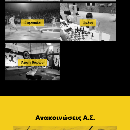
Ξιφασκία
Σκάκι
Άρση Βαρών
Ανακοινώσεις Α.Σ.