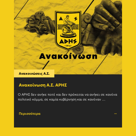
Ανακοινώσεις Α.Σ.
Ανακο
Ανακοίνωση Α.Σ. ΑΡΗΣ
Η δ
(27/
Ο ΑΡΗΣ δεν ανήκε ποτέ και δεν πρόκειται να ανήκει σε κανένα 
πολιτικό κόμμα, σε καμία κυβέρνηση και σε κανέναν 
Ο Α.Σ.
μηχανισμό εξουσίας. Η ιστορία του				
(27/07
Περισσότερα
Περι