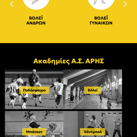
ΒΟΛΕΪ
ΒΟΛΕΪ
ΑΝΔΡΩΝ
ΓΥΝΑΙΚΩΝ
Ακαδημίες Α.Σ. ΑΡΗΣ
Ποδόσφαιρο
Βόλεϊ
Μπάσκετ
Χάντμπολ