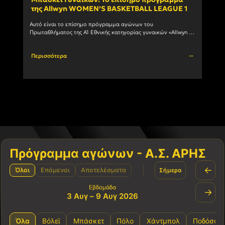
της Allwyn WOMEN’S BASKETBALL LEAGUE 1
ανδ
Αυτό είναι το επίσημο πρόγραμμα αγώνων του 
Ο Α.Σ
Πρωταθλήματος της Α1 Εθνικής κατηγορίας γυναικών «Allwyn 
συμμε
WOMEN’S BASKETBALL LEAGUE 1» 1η αγωνιστική ΗΜ/ΝΙΑ ΩΡΑ 
πρωτά
ΓΗΠΕΔΟ ΑΓΩΝΑΣ 03/10/2026				
Περισσότερα
Περι
Πρόγραμμα αγώνων - Α.Σ. ΑΡΗΣ
←
Όλοι
Επόμενοι
Αποτελέσματα
Σήμερα
Εβδομάδα
→
3 Αυγ – 9 Αυγ 2026
Όλα
Βόλεϊ
Μπάσκετ
Πόλο
Χάντμπολ
Ποδόσφα