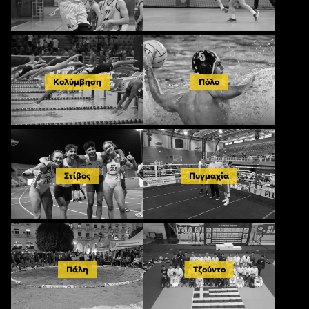
Κολύμβηση
Πόλο
Στίβος
Πυγμαχία
Πάλη
Τζούντο