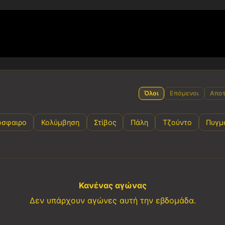
Όλοι
Επόμενοι
Αποτ
όσφαιρο
Κολύμβηση
Στίβος
Πάλη
Τζούντο
Πυγμ
Κανένας αγώνας
Δεν υπάρχουν αγώνες αυτή την εβδομάδα.