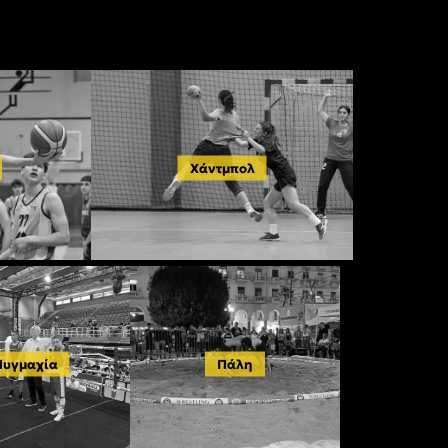
Χάντμπολ
Πυγμαχία
Πάλη