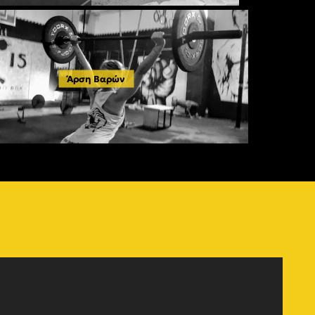
Άρση Βαρών