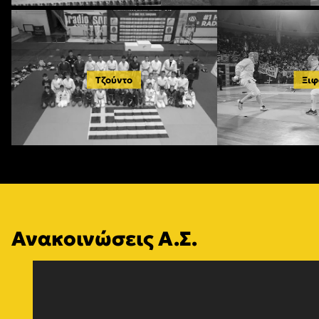
Τζούντο
Ξιφ
Ανακοινώσεις Α.Σ.