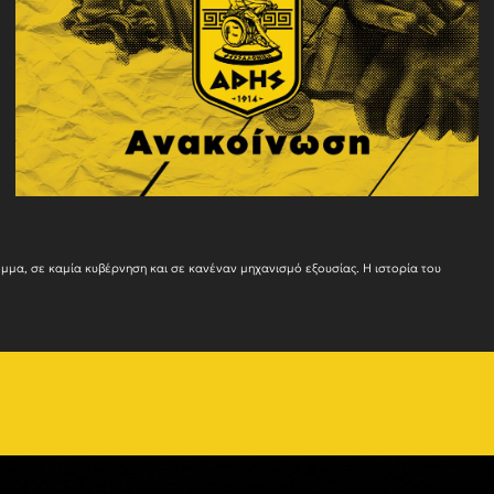
Ο ΑΡΗΣ δεν ανήκε ποτέ και δεν πρόκειται να ανήκει σε κανένα πολιτικό κόμμα, σε καμία κυβέρνησ