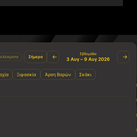
Εβδομάδα
←
→
ελέσματα
Σήμερα
3 Αυγ – 9 Αυγ 2026
αχία
Ξιφασκία
Άρση Βαρών
Σκάκι