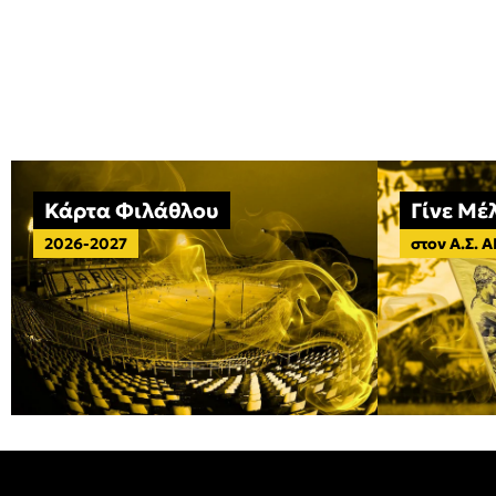
Κάρτα Φιλάθλου
Γίνε Μέ
2026-2027
στον Α.Σ. 