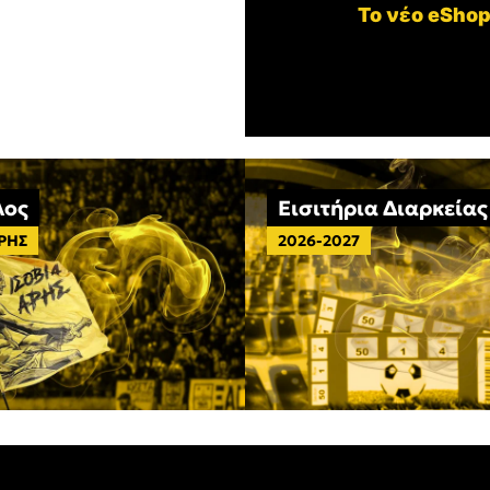
Το νέο eShop
λος
Εισιτήρια Διαρκείας
ΑΡΗΣ
2026-2027