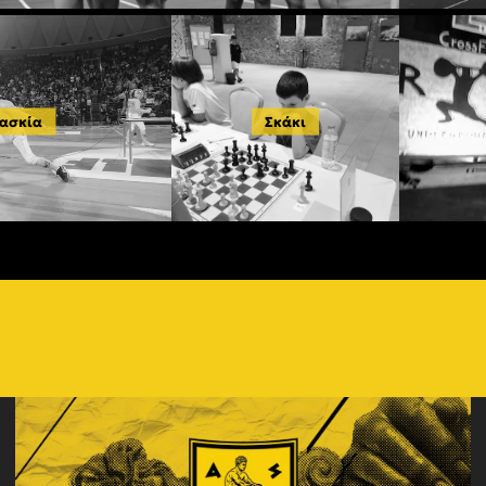
ασκία
Σκάκι