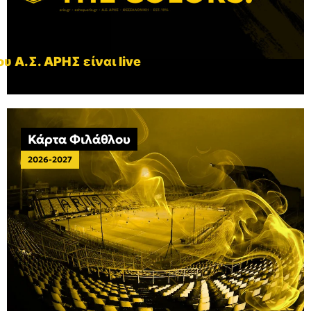
υ Α.Σ. ΑΡΗΣ είναι live
Κάρτα Φιλάθλου
2026-2027