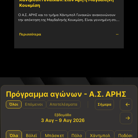
Κουκμίση
ομά
Ο Α.Σ. ΑΡΗΣ και το τμήμα Χάντμπολ Γυναικών ανακοινώνουν 
Στην 
την απόκτηση της Μαγδαληνής Κουκμίση. Είναι γεννημένη στις 
με το
6/1/2004 και αγωνίζεται με μεγάλη επιτυχία ως Πλέι				
Περισσότερα
Περι
Πρόγραμμα αγώνων - Α.Σ. ΑΡΗΣ
←
Όλοι
Επόμενοι
Αποτελέσματα
Σήμερα
Εβδομάδα
→
3 Αυγ – 9 Αυγ 2026
Όλα
Βόλεϊ
Μπάσκετ
Πόλο
Χάντμπολ
Ποδόσφα