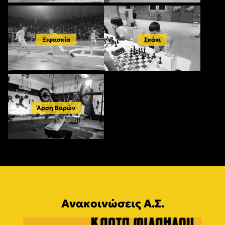
Ξιφασκία
Σκάκι
Άρση Βαρών
Ανακοινώσεις Α.Σ.