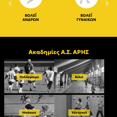
ΒΟΛΕΪ
ΒΟΛΕΪ
ΑΝΔΡΩΝ
ΓΥΝΑΙΚΩΝ
Ακαδημίες Α.Σ. ΑΡΗΣ
Ποδόσφαιρο
Βόλεϊ
Μπάσκετ
Χάντμπολ