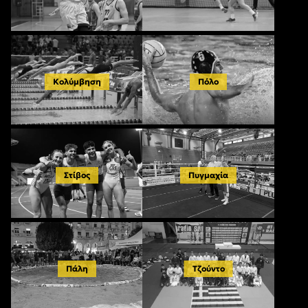
Κολύμβηση
Πόλο
Στίβος
Πυγμαχία
Πάλη
Τζούντο