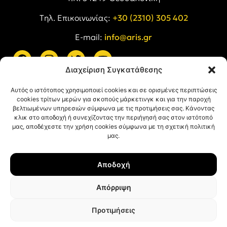
Tηλ. Επικοινωνίας:
+30 (2310) 305 402
E-mail:
info@aris.gr
Διαχείριση Συγκατάθεσης
ARIS LINKS
Αυτός ο ιστότοπος χρησιμοποιεί cookies και σε ορισμένες περιπτώσεις
cookies τρίτων μερών για σκοπούς μάρκετινγκ και για την παροχή
βελτιωμένων υπηρεσιών σύμφωνα με τις προτιμήσεις σας. Κάνοντας
κλικ στο αποδοχή ή συνεχίζοντας την περιήγησή σας στον ιστότοπό
μας, αποδέχεστε την χρήση cookies σύμφωνα με τη σχετική πολιτική
μας.
ΠΛΗΡΟΦΟΡΙΕΣ
Αποδοχή
Όροι Χρήσης
Πολιτική Απορρήτου
Απόρριψη
Πολιτική Cookies
Προτιμήσεις
© ΑΡΗΣ Α.Σ. All rights reserved.
Web design & development with ❤︎ by
Creative Kind
.