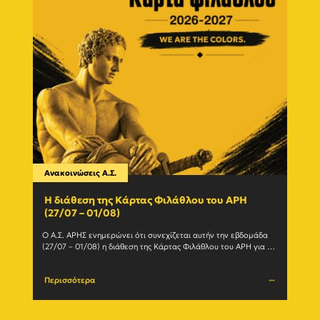
Ανακοινώσεις Α.Σ.
Ανακο
Η διάθεση της Κάρτας Φιλάθλου του ΑΡΗ
Γίνε
(27/07 – 01/08)
εγγ
Ο Α.Σ. ΑΡΗΣ ενημερώνει ότι συνεχίζεται αυτήν την εβδομάδα 
Ο Α.Σ
(27/07 – 01/08) η διάθεση της Κάρτας Φιλάθλου του ΑΡΗ για τη 
ανανε
σεζόν 2026-27. Η Κάρτα				
(Δευτέ
Περισσότερα
Περι