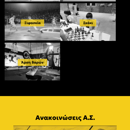
Ξιφασκία
Σκάκι
Άρση Βαρών
Ανακοινώσεις Α.Σ.