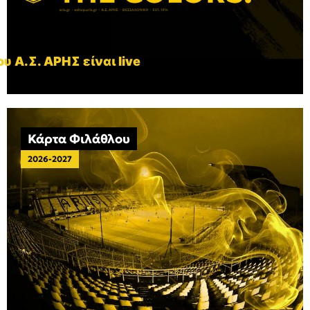
υ Α.Σ. ΑΡΗΣ είναι live
Κάρτα Φιλάθλου
2026-2027