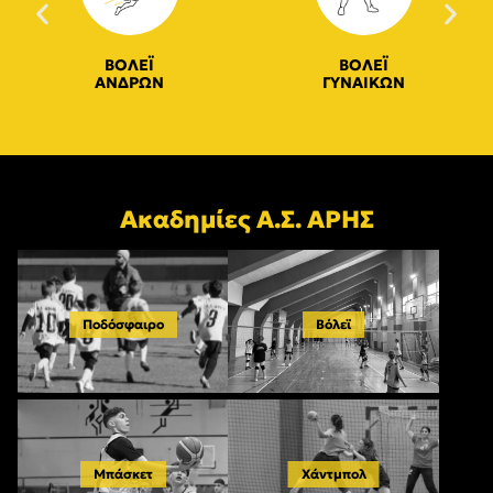
ΒΟΛΕΪ
ΒΟΛΕΪ
ΑΝΔΡΩΝ
ΓΥΝΑΙΚΩΝ
Ακαδημίες Α.Σ. ΑΡΗΣ
Ποδόσφαιρο
Βόλεϊ
Μπάσκετ
Χάντμπολ