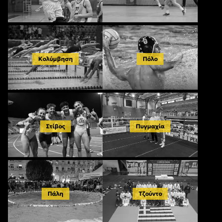
Κολύμβηση
Πόλο
Στίβος
Πυγμαχία
Πάλη
Τζούντο