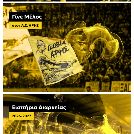
Γίνε Μέλος
στον Α.Σ. ΑΡΗΣ
Εισιτήρια Διαρκείας
2026-2027