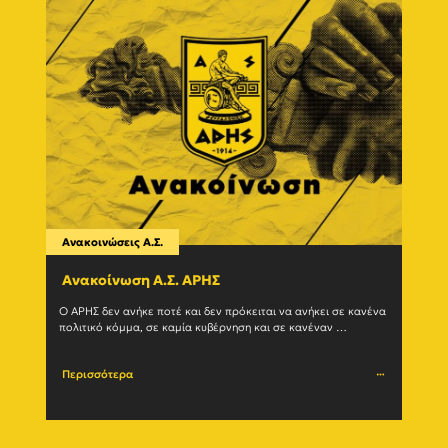
Ανακοινώσεις Α.Σ.
Ανακο
Ανακοίνωση Α.Σ. ΑΡΗΣ
Η δ
(27/
Ο ΑΡΗΣ δεν ανήκε ποτέ και δεν πρόκειται να ανήκει σε κανένα 
πολιτικό κόμμα, σε καμία κυβέρνηση και σε κανέναν 
Ο Α.Σ.
μηχανισμό εξουσίας. Η ιστορία του				
(27/07
Περισσότερα
Περι