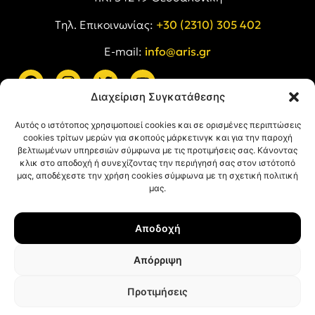
Tηλ. Επικοινωνίας:
+30 (2310) 305 402
E-mail:
info@aris.gr
Διαχείριση Συγκατάθεσης
ARIS LINKS
Αυτός ο ιστότοπος χρησιμοποιεί cookies και σε ορισμένες περιπτώσεις
cookies τρίτων μερών για σκοπούς μάρκετινγκ και για την παροχή
βελτιωμένων υπηρεσιών σύμφωνα με τις προτιμήσεις σας. Κάνοντας
κλικ στο αποδοχή ή συνεχίζοντας την περιήγησή σας στον ιστότοπό
μας, αποδέχεστε την χρήση cookies σύμφωνα με τη σχετική πολιτική
μας.
ΠΛΗΡΟΦΟΡΙΕΣ
Αποδοχή
Όροι Χρήσης
Πολιτική Απορρήτου
Απόρριψη
Πολιτική Cookies
Προτιμήσεις
© ΑΡΗΣ Α.Σ. All rights reserved.
Web design & development with ❤︎ by
Creative Kind
.