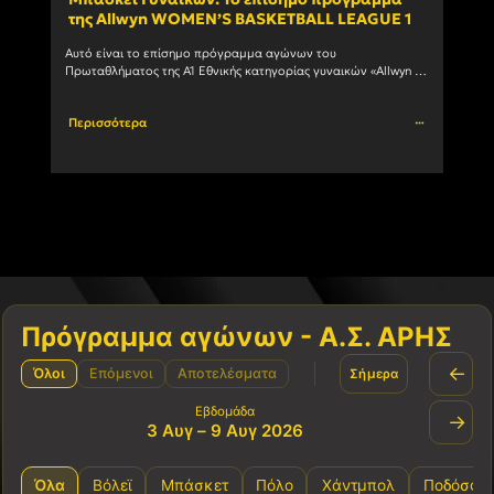
της Allwyn WOMEN’S BASKETBALL LEAGUE 1
ανδ
Αυτό είναι το επίσημο πρόγραμμα αγώνων του 
Ο Α.Σ
Πρωταθλήματος της Α1 Εθνικής κατηγορίας γυναικών «Allwyn 
συμμε
WOMEN’S BASKETBALL LEAGUE 1» 1η αγωνιστική ΗΜ/ΝΙΑ ΩΡΑ 
πρωτά
ΓΗΠΕΔΟ ΑΓΩΝΑΣ 03/10/2026				
Περισσότερα
Περι
Πρόγραμμα αγώνων - Α.Σ. ΑΡΗΣ
←
Όλοι
Επόμενοι
Αποτελέσματα
Σήμερα
Εβδομάδα
→
3 Αυγ – 9 Αυγ 2026
Όλα
Βόλεϊ
Μπάσκετ
Πόλο
Χάντμπολ
Ποδόσφα