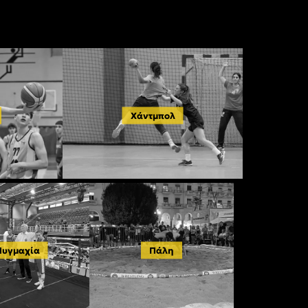
Χάντμπολ
Πυγμαχία
Πάλη