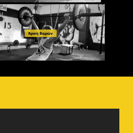
Άρση Βαρών