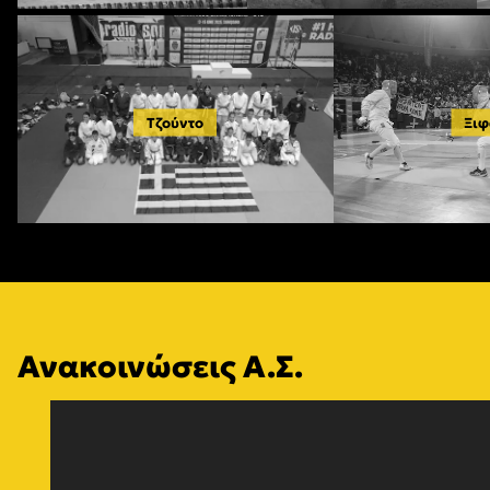
Τζούντο
Ξιφ
Ανακοινώσεις Α.Σ.