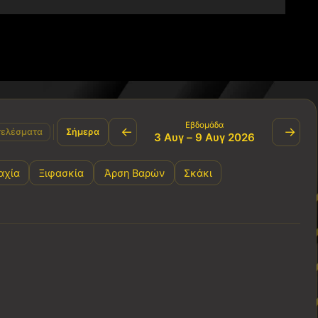
Εβδομάδα
←
→
ελέσματα
Σήμερα
3 Αυγ – 9 Αυγ 2026
αχία
Ξιφασκία
Άρση Βαρών
Σκάκι