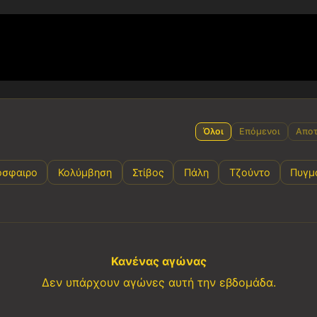
Όλοι
Επόμενοι
Αποτ
όσφαιρο
Κολύμβηση
Στίβος
Πάλη
Τζούντο
Πυγμ
Κανένας αγώνας
Δεν υπάρχουν αγώνες αυτή την εβδομάδα.