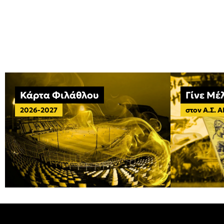
Κάρτα Φιλάθλου
Γίνε Μέ
2026-2027
στον Α.Σ. 