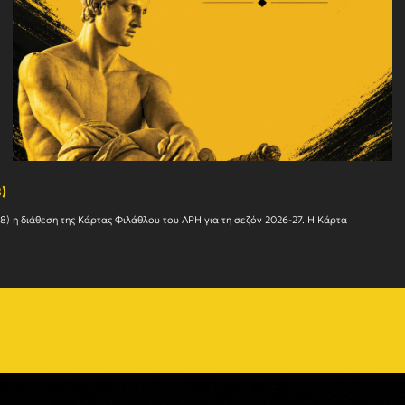
)
Ο Α.Σ. ΑΡΗΣ ενημερώνει ότι συνεχίζεται αυτήν την εβδομάδα (27/07 – 01/08) η διάθεση της Κάρτας Φιλάθλ