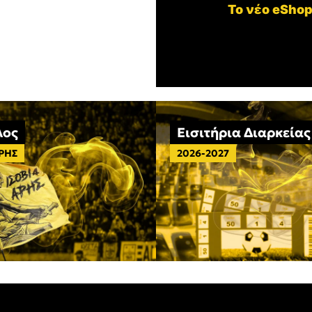
Το νέο eShop
λος
Εισιτήρια Διαρκείας
ΑΡΗΣ
2026-2027