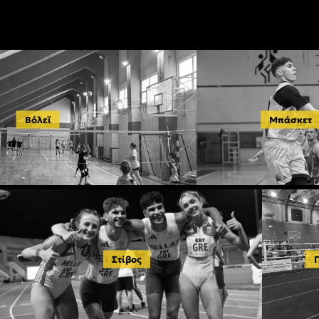
Βόλεϊ
Μπάσκετ
Στίβος