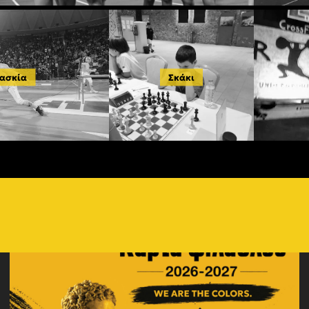
ασκία
Σκάκι