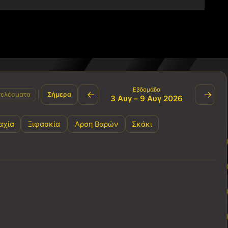
Εβδομάδα
←
→
ελέσματα
Σήμερα
3 Αυγ – 9 Αυγ 2026
αχία
Ξιφασκία
Άρση Βαρών
Σκάκι