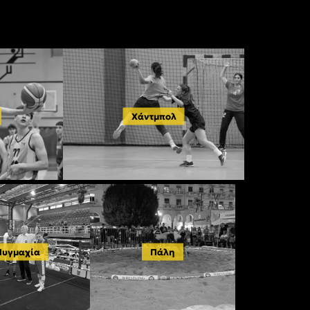
Χάντμπολ
Πυγμαχία
Πάλη