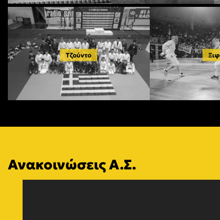
Τζούντο
Ξιφ
Ανακοινώσεις Α.Σ.