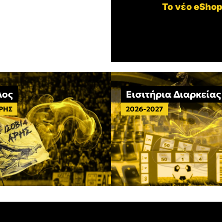
Το νέο eShop
λος
Εισιτήρια Διαρκείας
ΑΡΗΣ
2026-2027