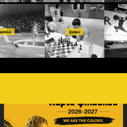
ασκία
Σκάκι