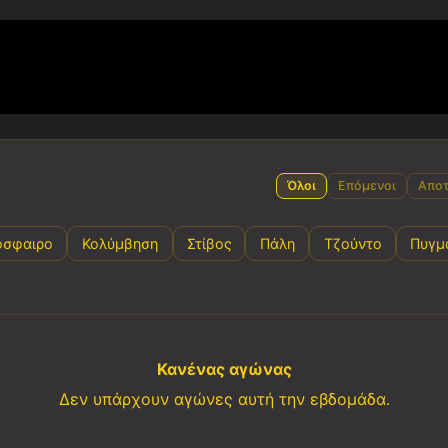
Όλοι
Επόμενοι
Αποτ
όσφαιρο
Κολύμβηση
Στίβος
Πάλη
Τζούντο
Πυγμ
Κανένας αγώνας
Δεν υπάρχουν αγώνες αυτή την εβδομάδα.