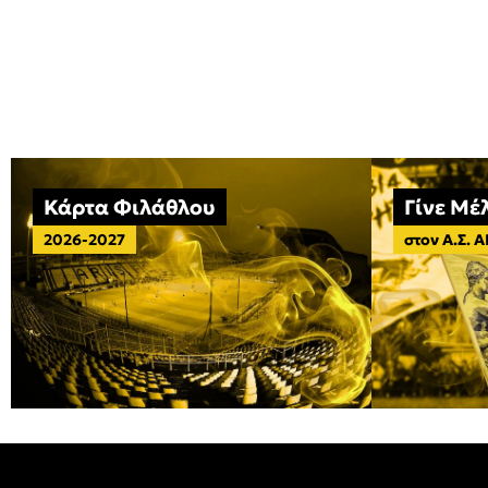
Κάρτα Φιλάθλου
Γίνε Μέ
2026-2027
στον Α.Σ. 