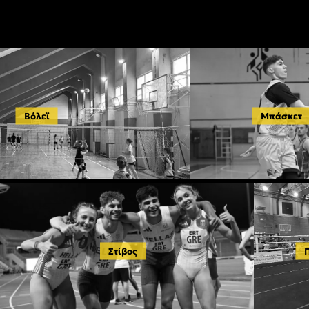
Βόλεϊ
Μπάσκετ
Στίβος