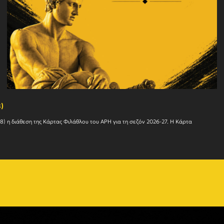
)
Ο Α.Σ. ΑΡΗΣ ενημερώνει ότι συνεχίζεται αυτήν την εβδομάδα (27/07 – 01/08) η διάθεση της Κάρτας Φιλάθλ